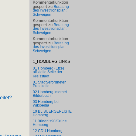
Kommentarfiunktion
gesperrt
zu
Beratung
des Investitionsplan:
Schweigen
Kommentarfiunktion
gesperrt
zu
Beratung
des Investitionsplan:
Schweigen
Kommentarfiunktion
gesperrt
zu
Beratung
des Investitionsplan:
Schweigen
1_HOMBERG LINKS
01 Homberg (Efze)
offizielle Seite der
Kreisstadt
01 Stadtverordneten
Protokolle
02 Homberg Internet
Bilderbuch
eitet?
03 Homberg bei
Wikipedia
10 BL BUERGERLISTE
Homberg
11 Bündnis90/Grüne
Homberg
12 CDU Homberg