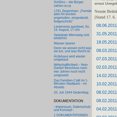
Scheins – die Bürger
erneut Unregel
zahlen es ja
Neuste Beitr
1781 Ziegenhain: „Fremde
aller Art wurden
[Stand 17. 6.
angehalten, eingesteckt,
fortgeschickt.“
08.06.201
Liederreise querbeet, So.
16. August, 17 Uhr
31.05.201
Spielplatz Wernswig ruht
weiterhin
18.05.201
Wasser sparen
Denn sie wissen nicht was
08.03.201
sie tun, und was Recht ist
Ärztehaus wird wieder
07.03.201
umgebaut
Wirtschaftlichkeit – Nein
02.03.201
Danke! Beschluss nach
vier Jahren noch nicht
14.02.201
umgesetzt
Das Familien-Café im 1-
10.02.201
Minuten-Stadtpark – im
Abseits
08.02.201
20. Juli 1944 Gedenktag
08.02.201
DOKUMENTATION
–Impressum, Datenschutz
04.02.201
und Konzept–
1 DOKUMENTATIONEN