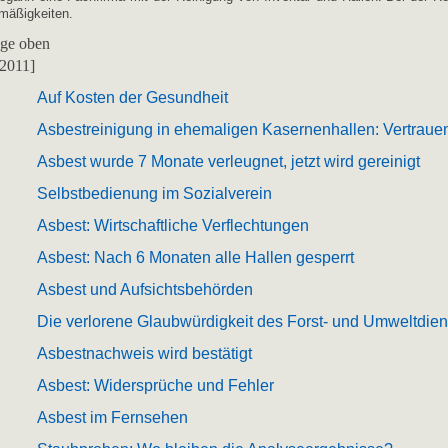
mäßigkeiten.
äge oben
 2011]
1
Auf Kosten der Gesundheit
1
Asbestreinigung in ehemaligen Kasernenhallen: Vertrau
1
Asbest wurde 7 Monate verleugnet, jetzt wird gereinigt
1
Selbstbedienung im Sozialverein
1
Asbest: Wirtschaftliche Verflechtungen
1
Asbest: Nach 6 Monaten alle Hallen gesperrt
1
Asbest und Aufsichtsbehörden
1
Die verlorene Glaubwürdigkeit des Forst- und Umweltdien
1
Asbestnachweis wird bestätigt
1
Asbest: Widersprüche und Fehler
1
Asbest im Fernsehen