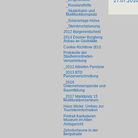
27.07.201
_Russlandhilfe
_Skaterbahn und
Multifunktionsplatz
_Solaranlage Hülsa
_Steinbruchplanung
2012 Bürgerentscheid
2014 Dossier Burgberg
Anbau an Gaststätte
Cookie-Richtlinie (EU)
Protokolle der
Stadtverordneten-
Versammlung
_2012 Altreifen Pyrolyse
_2013 BTD
Panzerverschrottung
_2016
Unternehmerspende und
Baumfällung
_2017 Marktplatz 15
Multifunktionzentrum
Haus Wicke: Umbau zur
Touristeninformation
Portrait Karikaturen
Museum im Alten
Amtsgericht
Zehntscheune in der
Bergstraße