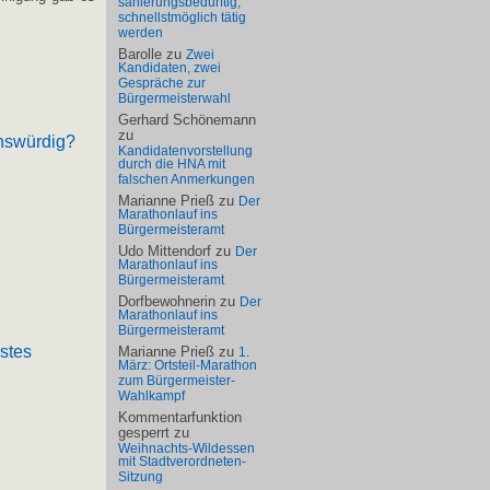
sanierungsbedürftig,
schnellstmöglich tätig
werden
Barolle
zu
Zwei
Kandidaten, zwei
Gespräche zur
Bürgermeisterwahl
Gerhard Schönemann
zu
enswürdig?
Kandidatenvorstellung
durch die HNA mit
falschen Anmerkungen
Marianne Prieß
zu
Der
Marathonlauf ins
Bürgermeisteramt
Udo Mittendorf
zu
Der
Marathonlauf ins
Bürgermeisteramt
Dorfbewohnerin
zu
Der
Marathonlauf ins
Bürgermeisteramt
stes
Marianne Prieß
zu
1.
März: Ortsteil-Marathon
zum Bürgermeister-
Wahlkampf
Kommentarfunktion
gesperrt
zu
Weihnachts-Wildessen
mit Stadtverordneten-
Sitzung