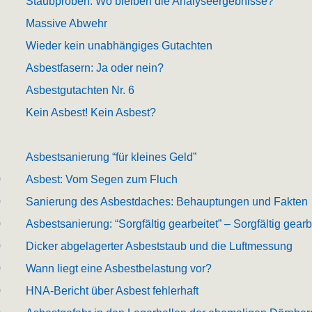
1
Staubproben: Wo bleiben die Analyseergebnisse?
1
Massive Abwehr
1
Wieder kein unabhängiges Gutachten
1
Asbestfasern: Ja oder nein?
1
Asbestgutachten Nr. 6
1
Kein Asbest! Kein Asbest?
0
Asbestsanierung “für kleines Geld”
0
Asbest: Vom Segen zum Fluch
0
Sanierung des Asbestdaches: Behauptungen und Fakten
0
Asbestsanierung: “Sorgfältig gearbeitet” – Sorgfältig gearb
0
Dicker abgelagerter Asbeststaub und die Luftmessung
0
Wann liegt eine Asbestbelastung vor?
0
HNA-Bericht über Asbest fehlerhaft