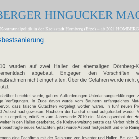
ERGER HINGUCKER MA
zur Kommunalpolitik in der Kreisstadt Homberg (Efze) – ab 2021 
sbestsanierung
10 wurden auf zwei Hallen der ehemaligen Dörnberg-K
tzementdach abgebaut. Entgegen den Vorschriften 
maßnahmen nicht eingehalten. Über die Gefahren wurde nicht 
ützt.
darüber berichtet wurde, gab es Aufforderungen Unterlassungserklärungen 
ige Verfügungen. In Zuge davon wurde vom Bauherrn unfangreiches Mater
ervor, dass falsche Gutachten vorgelegt worden waren. In fünf neuen P
 Asbest nachgewiesen. Nachdem der Landrat erneut aufgefordert wurde,
r zu ergreifen, erließ er zum Jahresende 2010 ein
Nutzungsverbot der Ha
weiter in den Hallen gearbeitet, die Kreisverwaltung setzte das Verbot nicht d
 beauftragte neues Gutachten, jetzt wurde Asbest festgestellt und eine Reini
egann eine Fachfirma mit der Reinigung von Inventar und Hallen. Bei der R