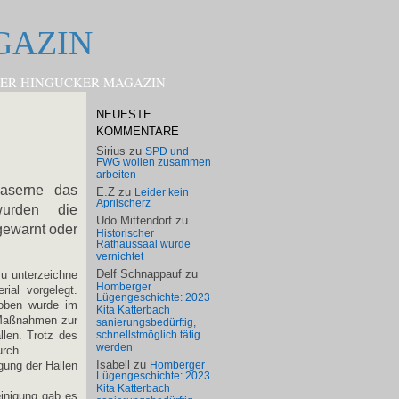
GAZIN
HOMBERGER HINGUCKER MAGAZIN
NEUESTE
KOMMENTARE
Sirius
zu
SPD und
FWG wollen zusammen
arbeiten
aserne das
E.Z
zu
Leider kein
Aprilscherz
wurden die
Udo Mittendorf
zu
gewarnt oder
Historischer
Rathaussaal wurde
vernichtet
Delf Schnappauf
zu
zu unterzeichne
Homberger
ial vorgelegt.
Lügengeschichte: 2023
roben wurde im
Kita Katterbach
 Maßnahmen zur
sanierungsbedürftig,
llen. Trotz des
schnellstmöglich tätig
werden
urch.
Isabell
zu
gung der Hallen
Homberger
Lügengeschichte: 2023
Kita Katterbach
einigung gab es