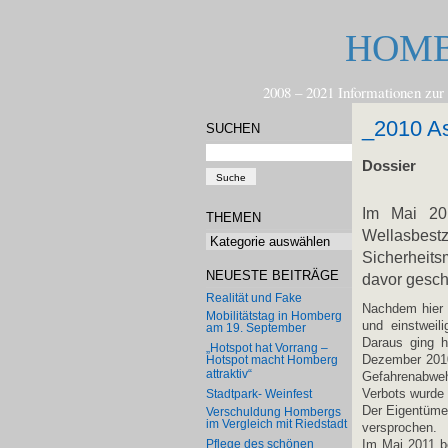
HOMB
2008 – 2021 Informationen 
_2010 A
SUCHEN
Dossier
Im Mai 20
THEMEN
Wellasbes
Themen
Sicherheits
NEUESTE BEITRÄGE
davor gesch
Realität und Fake
Nachdem hier 
Mobilitätstag in Homberg
und einstweil
am 19. September
Daraus ging h
„Hotspot hat Vorrang –
Dezember 2010
Hotspot macht Homberg
attraktiv“
Gefahrenabweh
Verbots wurde 
Stadtpark- Weinfest
Der Eigentümer
Verschuldung Hombergs
im Vergleich mit Riedstadt
versprochen.
Pflege des schönen
Im Mai 2011 b