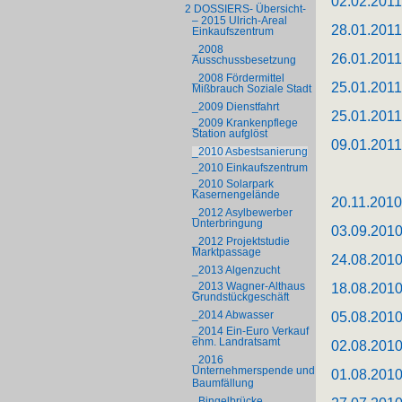
02.02.201
2 DOSSIERS- Übersicht-
– 2015 Ulrich-Areal
28.01.201
Einkaufszentrum
_2008
26.01.201
Ausschussbesetzung
_2008 Fördermittel
25.01.201
Mißbrauch Soziale Stadt
_2009 Dienstfahrt
25.01.201
_2009 Krankenpflege
Station aufglöst
09.01.201
_2010 Asbestsanierung
_2010 Einkaufszentrum
_2010 Solarpark
Kasernengelände
20.11.201
_2012 Asylbewerber
Unterbringung
03.09.201
_2012 Projektstudie
Marktpassage
24.08.201
_2013 Algenzucht
_2013 Wagner-Althaus
18.08.201
Grundstückgeschäft
_2014 Abwasser
05.08.201
_2014 Ein-Euro Verkauf
ehm. Landratsamt
02.08.201
_2016
Unternehmerspende und
01.08.201
Baumfällung
_Bingelbrücke