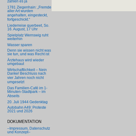
zahlen es ja
1781 Ziegenhain: „Fremde
aller Art wurden
angehalten, eingesteckt,
fortgeschickt.“
Liederreise querbeet, So.
16. August, 17 Uhr
Spielplatz Wernswig ruht
weiterhin
Wasser sparen
Denn sie wissen nicht was
sie tun, und was Recht ist
Ärztehaus wird wieder
umgebaut
Wirtschaftlichkeit – Nein
Danke! Beschluss nach
vier Jahren noch nicht
umgesetzt
Das Familien-Café im 1-
Minuten-Stadtpark – im
Abseits
20. Juli 1944 Gedenktag
Autobahn A49: Proteste
2021 und 2026
DOKUMENTATION
–Impressum, Datenschutz
und Konzept–