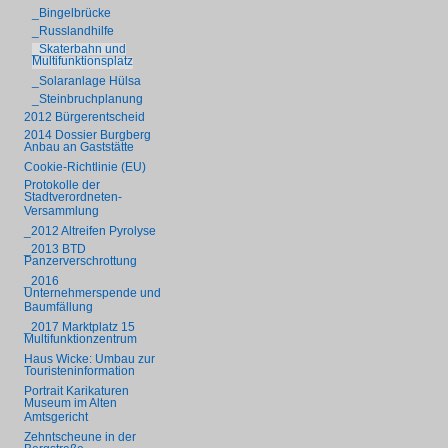
_Bingelbrücke
_Russlandhilfe
_Skaterbahn und
Multifunktionsplatz
_Solaranlage Hülsa
_Steinbruchplanung
2012 Bürgerentscheid
2014 Dossier Burgberg
Anbau an Gaststätte
Cookie-Richtlinie (EU)
Protokolle der
Stadtverordneten-
Versammlung
_2012 Altreifen Pyrolyse
_2013 BTD
Panzerverschrottung
_2016
Unternehmerspende und
Baumfällung
_2017 Marktplatz 15
Multifunktionzentrum
Haus Wicke: Umbau zur
Touristeninformation
Portrait Karikaturen
Museum im Alten
Amtsgericht
Zehntscheune in der