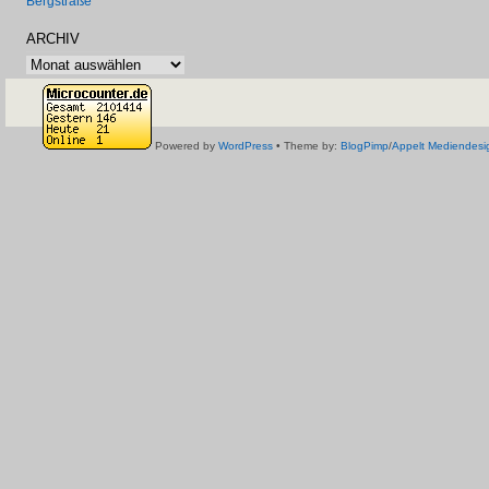
Bergstraße
ARCHIV
Archiv
Powered by
WordPress
• Theme by:
BlogPimp
/
Appelt Mediendesi