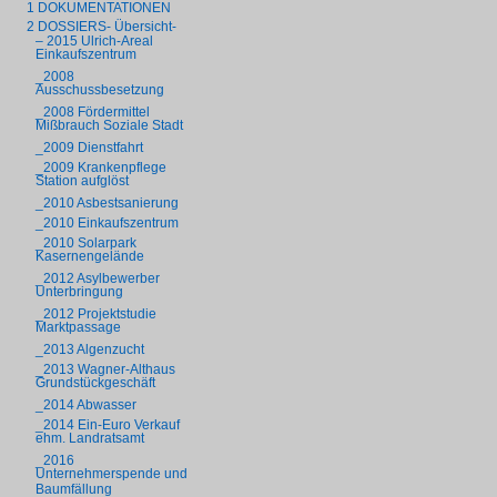
1 DOKUMENTATIONEN
2 DOSSIERS- Übersicht-
– 2015 Ulrich-Areal
Einkaufszentrum
_2008
Ausschussbesetzung
_2008 Fördermittel
Mißbrauch Soziale Stadt
_2009 Dienstfahrt
_2009 Krankenpflege
Station aufglöst
_2010 Asbestsanierung
_2010 Einkaufszentrum
_2010 Solarpark
Kasernengelände
_2012 Asylbewerber
Unterbringung
_2012 Projektstudie
Marktpassage
_2013 Algenzucht
_2013 Wagner-Althaus
Grundstückgeschäft
_2014 Abwasser
_2014 Ein-Euro Verkauf
ehm. Landratsamt
_2016
Unternehmerspende und
Baumfällung