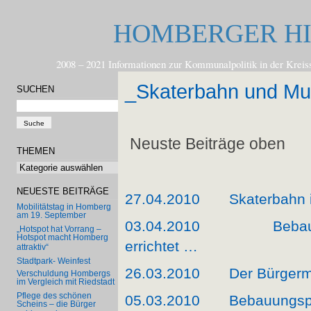
HOMBERGER H
2008 – 2021 Informationen zur Kommunalpolitik in der
_Skaterbahn und Mult
SUCHEN
Neuste Beiträge oben
THEMEN
Themen
NEUESTE BEITRÄGE
27.04.2010
Skaterbahn 
Mobilitätstag in Homberg
am 19. September
03.04.2010
Beba
„Hotspot hat Vorrang –
Hotspot macht Homberg
errichtet …
attraktiv“
Stadtpark- Weinfest
26.03.2010
Der Bürgerm
Verschuldung Hombergs
im Vergleich mit Riedstadt
Pflege des schönen
05.03.2010
Bebauungspl
Scheins – die Bürger