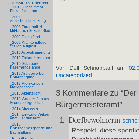
2 DOSSIERS- Übersicht-
– 2015 Ulrich-Areal
Einkaufszentrum
_2008
Ausschussbesetzung
_2008 Fördermittel
Mißbrauch Soziale Stadt
_2009 Dienstfahrt
_2009 Krankenpflege
Station aufglöst
_2010 Asbestsanierung
_2010 Einkaufszentrum
_2010 Solarpark
Von Delf Schnappauf am
02.
Kasernengelände
_2012 Asylbewerber
Uncategorized
Unterbringung
_2012 Projektstudie
Marktpassage
3 Kommentare zu “Der 
_2013 Algenzucht
_2013 Wagner-Althaus
Bürgermeisteramt”
Grundstückgeschäft
_2014 Abwasser
_2014 Ein-Euro Verkauf
Dorfbewohnerin
ehm. Landratsamt
schrie
_2016
Unternehmerspende und
Respekt, diese sportli
Baumfällung
_Bingelbrücke