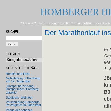
HOMBERGER H
2008 – 2021 Informationen zur Kommunalpolitik in der
Der Marathonlauf in
SUCHEN
Fo
THEMEN
Se
Themen
Mar
1. 
NEUESTE BEITRÄGE
Realität und Fake
Jö
Mobilitätstag in Homberg
am 19. September
ku
„Hotspot hat Vorrang –
Hotspot macht Homberg
Bü
attraktiv“
Stadtpark- Weinfest
eb
Verschuldung Hombergs
al
im Vergleich mit Riedstadt
Pflege des schönen