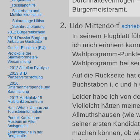
Durchhaltevermögen – 
_Russlandhilfe
Bürgermeisteramt.
_Skaterbahn und
Multifunktionsplatz
_Solaranlage Hülsa
Udo Mittendorf
schrie
_Steinbruchplanung
2012 Bürgerentscheid
In seinem Flugblatt füh
2014 Dossier Burgberg
Anbau an Gaststätte
ich mich erinnern kann 
Cookie-Richtlinie (EU)
Wahlprogramm-Punkte a
Protokolle der
Stadtverordneten-
Wahlprogramm bei sein
Versammlung
_2012 Altreifen Pyrolyse
_2013 BTD
Auf die Rückseite hat 
Panzerverschrottung
Buchstaben i, c und h 
_2016
Unternehmerspende und
Baumfällung
Leider habe ich von d
_2017 Marktplatz 15
Multifunktionzentrum
Vielleicht hätten mein
Haus Wicke: Umbau zur
Touristeninformation
Allmuthshausen (wie w
Portrait Karikaturen
Museum im Alten
seiner ersten Kandidat
Amtsgericht
machen können, ob wir
Zehntscheune in der
Bergstraße