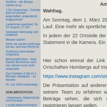
Scheins – die Bürger
Am
zahlen es ja
Wahltag.
1781 Ziegenhain: „Fremde
aller Art wurden
angehalten, eingesteckt,
Am Sonntag, dem 1. März 202
fortgeschickt.“
Liederreise querbeet, So.
Lauf. Eine mehr als sportliche
16. August, 17 Uhr
Spielplatz Wernswig ruht
In jedem der 22 Ortsteile de
weiterhin
Wasser sparen
Statement in die Kamera. Ein 
Denn sie wissen nicht was
sie tun, und was Recht ist
Ärztehaus wird wieder
umgebaut
Wirtschaftlichkeit – Nein
Hier schon einmal der Link
Danke! Beschluss nach
vier Jahren noch nicht
Ortschaften Hombergs auf In
umgesetzt
Das Familien-Café im 1-
https://www.instagram.com/st
Minuten-Stadtpark – im
Abseits
Die Präsentation auf anderen
20. Juli 1944 Gedenktag
seinem Team zu erfahren w
DOKUMENTATION
Beiträge sehen, die sich 
–Impressum, Datenschutz
und Konzept–
registrieren lassen wollen.
1 DOKUMENTATIONEN