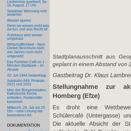
Liederreise querbeet, So.
16. August, 17 Uhr
Spielplatz Wernswig ruht
weiterhin
Wasser sparen
Denn sie wissen nicht was
sie tun, und was Recht ist
Ärztehaus wird wieder
umgebaut
Wirtschaftlichkeit – Nein
Danke! Beschluss nach
vier Jahren noch nicht
Stadtplanausschnitt aus Geop
umgesetzt
Das Familien-Café im 1-
geplant in einem Abstand von 
Minuten-Stadtpark – im
Abseits
Gastbeitrag Dr. Klaus Lambre
20. Juli 1944 Gedenktag
Autobahn A49: Proteste
2021 und 2026
Stellungnahme zur aktu
Idee des Bürgermeisters:
Katholische Kirche
Homberg (Efze)
entlasten, Fördermittel
kassieren
Es droht eine Wettbewer
Mittwoch, 29. Juli um 20
Uhr – eine Lesung der
Schülercafé (Untergasse) un
besonderen Art
Die aktuelle Absicht der Sta
DOKUMENTATION