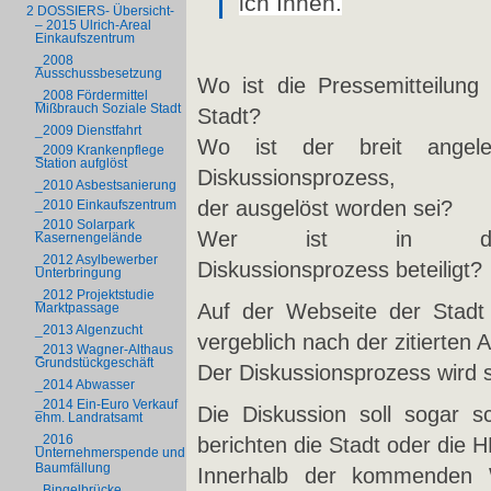
ich Ihnen.
2 DOSSIERS- Übersicht-
– 2015 Ulrich-Areal
Einkaufszentrum
_2008
Ausschussbesetzung
Wo ist die Pressemitteilung
_2008 Fördermittel
Mißbrauch Soziale Stadt
Stadt?
_2009 Dienstfahrt
Wo ist der breit angele
_2009 Krankenpflege
Station aufglöst
Diskussionsprozess,
_2010 Asbestsanierung
der ausgelöst worden sei?
_2010 Einkaufszentrum
_2010 Solarpark
Wer ist in d
Kasernengelände
_2012 Asylbewerber
Diskussionsprozess beteiligt?
Unterbringung
_2012 Projektstudie
Auf der Webseite der Stadt
Marktpassage
_2013 Algenzucht
vergeblich nach der zitierten 
_2013 Wagner-Althaus
Grundstückgeschäft
Der Diskussionsprozess wird 
_2014 Abwasser
_2014 Ein-Euro Verkauf
Die Diskussion soll sogar s
ehm. Landratsamt
_2016
berichten die Stadt oder die 
Unternehmerspende und
Baumfällung
Innerhalb der kommenden W
_Bingelbrücke