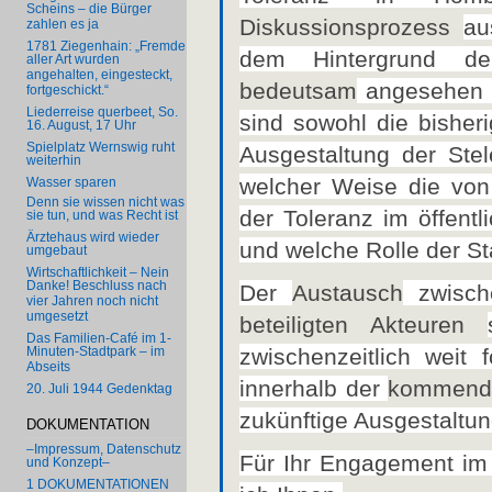
Scheins – die Bürger
Diskussionsprozess
au
zahlen es ja
1781 Ziegenhain: „Fremde
dem Hintergrund d
aller Art wurden
angehalten, eingesteckt,
bedeutsam
angesehen w
fortgeschickt.“
Liederreise querbeet, So.
sind sowohl die bisheri
16. August, 17 Uhr
Spielplatz Wernswig ruht
Ausgestaltung der Stel
weiterhin
welcher Weise die von 
Wasser sparen
Denn sie wissen nicht was
der Toleranz im öffent
sie tun, und was Recht ist
Ärztehaus wird wieder
und welche Rolle der St
umgebaut
Wirtschaftlichkeit – Nein
Danke! Beschluss nach
Der
Austausch
zwische
vier Jahren noch nicht
umgesetzt
beteiligten Akteuren
Das Familien-Café im 1-
zwischenzeitlich weit f
Minuten-Stadtpark – im
Abseits
innerhalb der
kommend
20. Juli 1944 Gedenktag
zukünftige Ausgestaltun
DOKUMENTATION
–Impressum, Datenschutz
Für Ihr Engagement im
und Konzept–
1 DOKUMENTATIONEN