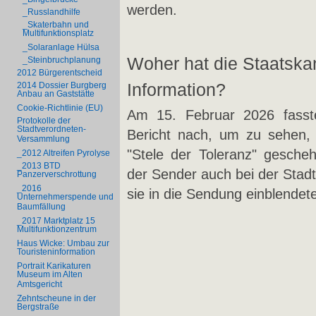
werden.
_Russlandhilfe
_Skaterbahn und
Multifunktionsplatz
_Solaranlage Hülsa
Woher hat die Staatskan
_Steinbruchplanung
2012 Bürgerentscheid
Information?
2014 Dossier Burgberg
Anbau an Gaststätte
Cookie-Richtlinie (EU)
Am 15. Februar 2026 fasst
Protokolle der
Stadtverordneten-
Bericht nach, um zu sehen,
Versammlung
"Stele der Toleranz" gesch
_2012 Altreifen Pyrolyse
_2013 BTD
der Sender auch bei der Stadt
Panzerverschrottung
_2016
sie in die Sendung einblendet
Unternehmerspende und
Baumfällung
_2017 Marktplatz 15
Multifunktionzentrum
Haus Wicke: Umbau zur
Touristeninformation
Portrait Karikaturen
Museum im Alten
Amtsgericht
Zehntscheune in der
Bergstraße