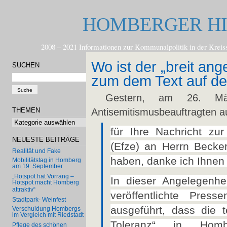
HOMBERGER H
2008 – 2021 Informationen zur Kommunalpolitik in der
Wo ist der „breit an
SUCHEN
zum dem Text auf der
Gestern, am 26. Mär
THEMEN
Antisemitismusbeauftragten au
Themen
für Ihre Nachricht zu
NEUESTE BEITRÄGE
(Efze) an Herrn Becker
Realität und Fake
haben, danke ich Ihnen 
Mobilitätstag in Homberg
am 19. September
„Hotspot hat Vorrang –
In dieser Angelegenhe
Hotspot macht Homberg
attraktiv“
veröffentlichte Press
Stadtpark- Weinfest
ausgeführt, dass die t
Verschuldung Hombergs
im Vergleich mit Riedstadt
Toleranz“ in Ho
Pflege des schönen