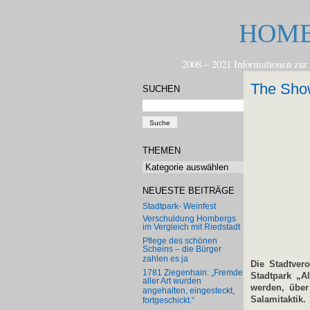
HOMB
2008 – 2021 Informationen 
The Sho
SUCHEN
THEMEN
Themen
NEUESTE BEITRÄGE
Stadtpark- Weinfest
Verschuldung Hombergs
im Vergleich mit Riedstadt
Pflege des schönen
Scheins – die Bürger
zahlen es ja
Die Stadtver
1781 Ziegenhain: „Fremde
Stadtpark „A
aller Art wurden
werden, über
angehalten, eingesteckt,
Salamitaktik.
fortgeschickt.“