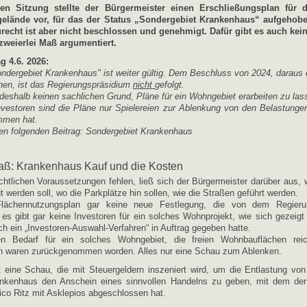
hen Sitzung stellte der Bürgermeister einen Erschließungsplan für 
elände vor, für das der Status „Sondergebiet Krankenhaus“ aufgehobe
recht ist aber nicht beschlossen und genehmigt. Dafür gibt es auch kei
 zweierlei Maß argumentiert.
g 4.6. 2026:
ndergebiet Krankenhaus" ist weiter gültig. Dem Beschluss von 2024, daraus
en, ist das Regierungspräsidium
nicht
gefolgt.
 deshalb keinen sachlichen Grund, Pläne für ein Wohngebiet erarbeiten zu las
vestoren sind die Pläne nur Spielereien zur Ablenkung von den Belastungen
mmen hat.
en folgenden Beitrag: Sondergebiet Krankenhaus
aß: Krankenhaus Kauf und die Kosten
chtlichen Voraussetzungen fehlen, ließ sich der Bürgermeister darüber aus,
 werden soll, wo die Parkplätze hin sollen, wie die Straßen geführt werden.
lächennutzungsplan gar keine neue Festlegung, die von dem Regierun
 es gibt gar keine Investoren für ein solches Wohnprojekt, wie sich gezeigt
ch ein „Investoren-Auswahl-Verfahren“ in Auftrag gegeben hatte.
en Bedarf für ein solches Wohngebiet, die freien Wohnbauflächen rei
n waren zurückgenommen worden. Alles nur eine Schau zum Ablenken.
 eine Schau, die mit Steuergeldern inszeniert wird, um die Entlastung vo
nkenhaus den Anschein eines sinnvollen Handelns zu geben, mit dem der
Nico Ritz mit Asklepios abgeschlossen hat.