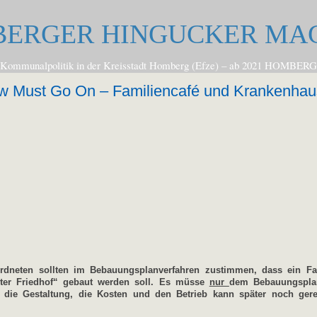
ERGER HINGUCKER MA
zur Kommunalpolitik in der Kreisstadt Homberg (Efze) – ab 2021 
w Must Go On – Familiencafé und Krankenhau
ordneten sollten im Bebauungsplanverfahren zustimmen, dass ein Fa
lter Friedhof“ gebaut werden soll. Es müsse
nur
dem Bebauungspla
 die Gestaltung, die Kosten und den Betrieb kann später noch ger