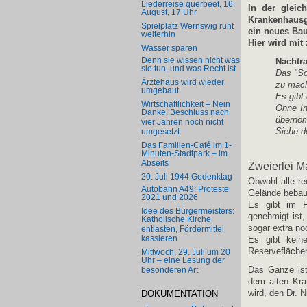
Liederreise querbeet, 16.
In der gleic
August, 17 Uhr
Krankenhausg
Spielplatz Wernswig ruht
ein neues Bau
weiterhin
Hier wird mit
Wasser sparen
Denn sie wissen nicht was
Nachtra
sie tun, und was Recht ist
Das "So
Ärztehaus wird wieder
zu mach
umgebaut
Es gibt
Wirtschaftlichkeit – Nein
Ohne In
Danke! Beschluss nach
überno
vier Jahren noch nicht
Siehe d
umgesetzt
Das Familien-Café im 1-
Minuten-Stadtpark – im
Abseits
Zweierlei M
20. Juli 1944 Gedenktag
Obwohl alle re
Autobahn A49: Proteste
Gelände bebaut
2021 und 2026
Es gibt im F
Idee des Bürgermeisters:
genehmigt ist,
Katholische Kirche
sogar extra no
entlasten, Fördermittel
kassieren
Es gibt kein
Reservefläche
Mittwoch, 29. Juli um 20
Uhr – eine Lesung der
Das Ganze ist
besonderen Art
dem alten Kra
DOKUMENTATION
wird, den Dr. 