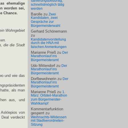
sanierungsbedürftig,
das ehemalige
schnellstmöglich tätig
n worden sei,
werden
ne Chance.
Barolle
zu
Zwei
Kandidaten, zwei
Gespräche zur
Bürgermeisterwahl
 ein Wohngebiet
Gerhard Schönemann
zu
Kandidatenvorstellung
sen.
durch die HNA mit
, die die Stadt
falschen Anmerkungen
Marianne Prieß
zu
Der
Marathonlauf ins
Bürgermeisteramt
Udo Mittendorf
zu
Der
Marathonlauf ins
Bürgermeisteramt
 wo und wie das
Dorfbewohnerin
zu
Der
Marathonlauf ins
gspräsidenten
Bürgermeisteramt
 hatte, als man
Marianne Prieß
zu
1.
März: Ortsteil-Marathon
zum Bürgermeister-
chen aus, und
Wahlkampf
Kommentarfunktion
n Asklepios von
gesperrt
zu
 Deal verdeckt
Weihnachts-Wildessen
mit Stadtverordneten-
Sitzung