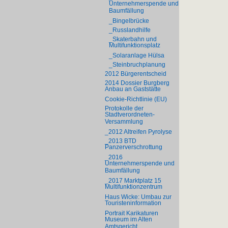
Unternehmerspende und
Baumfällung
_Bingelbrücke
_Russlandhilfe
_Skaterbahn und
Multifunktionsplatz
_Solaranlage Hülsa
_Steinbruchplanung
2012 Bürgerentscheid
2014 Dossier Burgberg
Anbau an Gaststätte
Cookie-Richtlinie (EU)
Protokolle der
Stadtverordneten-
Versammlung
_2012 Altreifen Pyrolyse
_2013 BTD
Panzerverschrottung
_2016
Unternehmerspende und
Baumfällung
_2017 Marktplatz 15
Multifunktionzentrum
Haus Wicke: Umbau zur
Touristeninformation
Portrait Karikaturen
Museum im Alten
Amtsgericht