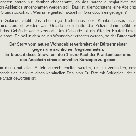
rdneten hatten nur darüber abgestimmt, ob das notarielle beglaubigte zeit
on Asklepios angenommen werden soll. Das ist allerhöchstens eine Absicht
er Grundstückskauf. Was ist eigentlich aktuell im Grundbuch eingetragen?
m Gelände steht das ehemalige Bettenhaus des Krankenhauses, das
 und zerstört worden war. Gerade noch hatte die Polizei darin geübt,
d das Gebäude weiter zerstört. Das Gebäude ist als ältester Bauteil beso
elastet. Es soll in dem neuen Wohngebiet erhalten werden, so der Bürgermeis
Der Story vom neuen Wohngebiet verbreitet der Bürgermeister
gegen alle sachlichen Gegebenheiten.
Er braucht diese Show, um den 1-Euro-Kauf der Krankenhausruine
den Anschein eines sinnvollen Konzepts zu geben.
in muss mit allen Mitteln aufrechterhalten werden, um zu verhindern, das
 handelt es sich um einen kriminellen Deal von Dr. Ritz mit Asklepios, der
e Stadt geworden ist.