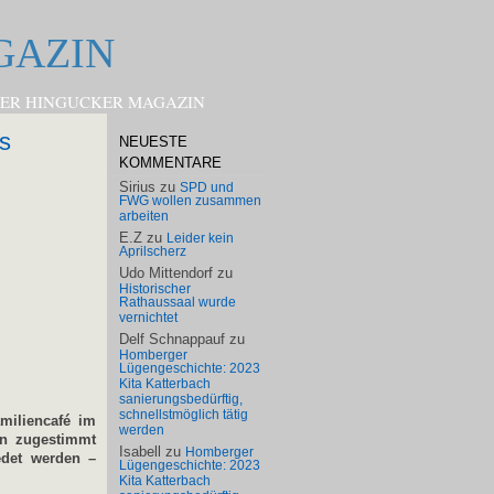
GAZIN
HOMBERGER HINGUCKER MAGAZIN
s
NEUESTE
KOMMENTARE
Sirius
zu
SPD und
FWG wollen zusammen
arbeiten
E.Z
zu
Leider kein
Aprilscherz
Udo Mittendorf
zu
Historischer
Rathaussaal wurde
vernichtet
Delf Schnappauf
zu
Homberger
Lügengeschichte: 2023
Kita Katterbach
sanierungsbedürftig,
schnellstmöglich tätig
miliencafé im
werden
n zugestimmt
Isabell
zu
Homberger
edet werden –
Lügengeschichte: 2023
Kita Katterbach