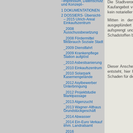
–Impressum, Datenschutz
Die Stadtvero
und Konzept–
Kaufangebot v
1 DOKUMENTATIONEN
kein notariell
2 DOSSIERS- Übersicht-
– 2015 Ulrich-Areal
Mitten in de
Einkaufszentrum
ausgeplündert
_2008
aufsprengt un
Ausschussbesetzung
Schadstoffen b
_2008 Fördermittel
Mißbrauch Soziale Stadt
_2009 Dienstfahrt
_2009 Krankenpflege
Station aufglöst
_2010 Asbestsanierung
Dieser Ansche
_2010 Einkaufszentrum
entsteht, hier
_2010 Solarpark
Schaden für di
Kasernengelände
_2012 Asylbewerber
Unterbringung
_2012 Projektstudie
Marktpassage
_2013 Algenzucht
_2013 Wagner-Althaus
Grundstückgeschäft
_2014 Abwasser
_2014 Ein-Euro Verkauf
ehm. Landratsamt
_2016