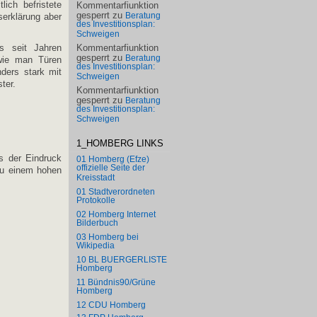
lich befristete
Kommentarfiunktion
gesperrt
zu
Beratung
serklärung aber
des Investitionsplan:
Schweigen
Kommentarfiunktion
s seit Jahren
gesperrt
zu
Beratung
 wie man Türen
des Investitionsplan:
nders stark mit
Schweigen
ter.
Kommentarfiunktion
gesperrt
zu
Beratung
des Investitionsplan:
Schweigen
1_HOMBERG LINKS
s der Eindruck
01 Homberg (Efze)
offizielle Seite der
 zu einem hohen
Kreisstadt
01 Stadtverordneten
Protokolle
02 Homberg Internet
Bilderbuch
03 Homberg bei
Wikipedia
10 BL BUERGERLISTE
Homberg
11 Bündnis90/Grüne
Homberg
12 CDU Homberg