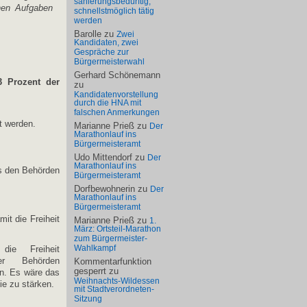
sanierungsbedürftig,
hen Aufgaben
schnellstmöglich tätig
werden
Barolle
zu
Zwei
Kandidaten, zwei
Gespräche zur
Bürgermeisterwahl
Gerhard Schönemann
3 Prozent der
zu
Kandidatenvorstellung
durch die HNA mit
falschen Anmerkungen
t werden.
Marianne Prieß
zu
Der
Marathonlauf ins
Bürgermeisteramt
Udo Mittendorf
zu
Der
Marathonlauf ins
us den Behörden
Bürgermeisteramt
Dorfbewohnerin
zu
Der
Marathonlauf ins
Bürgermeisteramt
it die Freiheit
Marianne Prieß
zu
1.
März: Ortsteil-Marathon
zum Bürgermeister-
Wahlkampf
die Freiheit
der Behörden
Kommentarfunktion
gesperrt
zu
n. Es wäre das
Weihnachts-Wildessen
ie zu stärken.
mit Stadtverordneten-
Sitzung