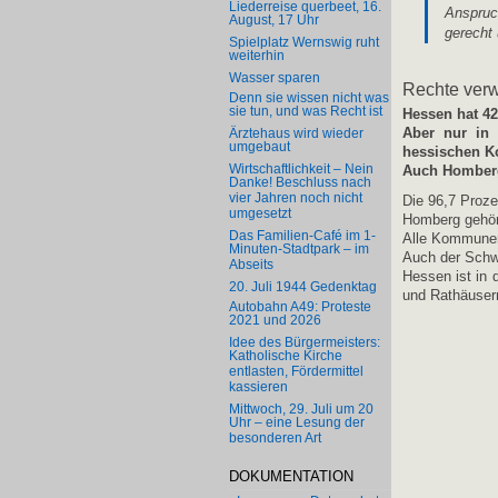
Liederreise querbeet, 16.
Anspruc
August, 17 Uhr
gerecht 
Spielplatz Wernswig ruht
weiterhin
Wasser sparen
Rechte verwe
Denn sie wissen nicht was
sie tun, und was Recht ist
Hessen hat 
Aber nur in 
Ärztehaus wird wieder
umgebaut
hessischen 
Wirtschaftlichkeit – Nein
Auch Homberg 
Danke! Beschluss nach
vier Jahren noch nicht
Die 96,7 Proze
umgesetzt
Homberg gehört
Das Familien-Café im 1-
Alle Kommunen
Minuten-Stadtpark – im
Auch der Schwa
Abseits
Hessen ist in 
20. Juli 1944 Gedenktag
und Rathäuser
Autobahn A49: Proteste
2021 und 2026
Idee des Bürgermeisters:
Katholische Kirche
entlasten, Fördermittel
kassieren
Mittwoch, 29. Juli um 20
Uhr – eine Lesung der
besonderen Art
DOKUMENTATION