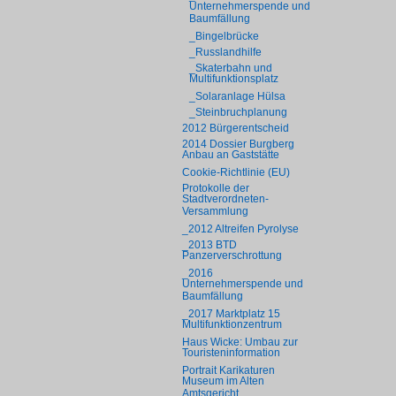
Unternehmerspende und
Baumfällung
_Bingelbrücke
_Russlandhilfe
_Skaterbahn und
Multifunktionsplatz
_Solaranlage Hülsa
_Steinbruchplanung
2012 Bürgerentscheid
2014 Dossier Burgberg
Anbau an Gaststätte
Cookie-Richtlinie (EU)
Protokolle der
Stadtverordneten-
Versammlung
_2012 Altreifen Pyrolyse
_2013 BTD
Panzerverschrottung
_2016
Unternehmerspende und
Baumfällung
_2017 Marktplatz 15
Multifunktionzentrum
Haus Wicke: Umbau zur
Touristeninformation
Portrait Karikaturen
Museum im Alten
Amtsgericht