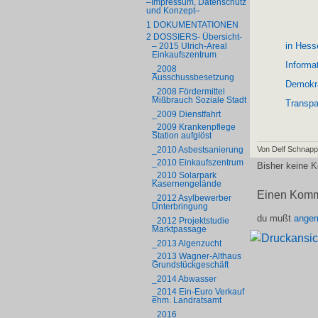
–Impressum, Datenschutz
und Konzept–
1 DOKUMENTATIONEN
2 DOSSIERS- Übersicht-
in Hess
– 2015 Ulrich-Areal
Einkaufszentrum
Informat
_2008
Ausschussbesetzung
Demokra
_2008 Fördermittel
Mißbrauch Soziale Stadt
Transpa
_2009 Dienstfahrt
_2009 Krankenpflege
Station aufglöst
Von Delf Schnap
_2010 Asbestsanierung
_2010 Einkaufszentrum
Bisher keine 
_2010 Solarpark
Kasernengelände
Einen Komm
_2012 Asylbewerber
Unterbringung
du mußt
angem
_2012 Projektstudie
Marktpassage
_2013 Algenzucht
_2013 Wagner-Althaus
Grundstückgeschäft
_2014 Abwasser
_2014 Ein-Euro Verkauf
ehm. Landratsamt
_2016