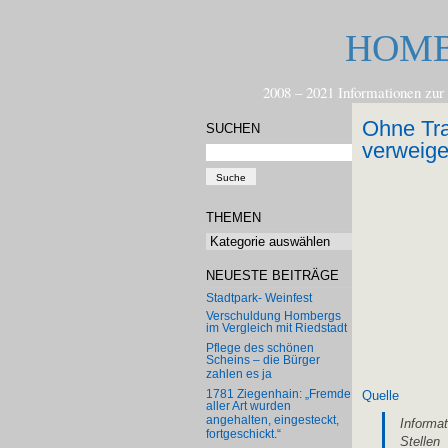
HOMB
2008 – 2021 Informationen 
Ohne Tra
SUCHEN
verweige
THEMEN
Themen
NEUESTE BEITRÄGE
Stadtpark- Weinfest
Verschuldung Hombergs
im Vergleich mit Riedstadt
Pflege des schönen
Scheins – die Bürger
zahlen es ja
1781 Ziegenhain: „Fremde
Quelle
aller Art wurden
angehalten, eingesteckt,
Informat
fortgeschickt.“
Stellen