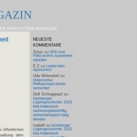
GAZIN
HOMBERGER HINGUCKER MAGAZIN
eit
NEUESTE
KOMMENTARE
Sirius
zu
SPD und
FWG wollen zusammen
arbeiten
E.Z
zu
Leider kein
Aprilscherz
Udo Mittendorf
zu
Historischer
Rathaussaal wurde
vernichtet
Delf Schnappauf
zu
Homberger
Lügengeschichte: 2023
Kita Katterbach
sanierungsbedürftig,
schnellstmöglich tätig
werden
Isabell
zu
Homberger
 öffentlichen
Lügengeschichte: 2023
Kita Katterbach
rwaltung dem