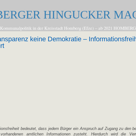
ERGER HINGUCKER MA
zur Kommunalpolitik in der Kreisstadt Homberg (Efze) – ab 2021 
nsparenz keine Demokratie – Informationsfreih
rt
ionsfreiheit bedeutet, dass jedem Bürger ein Anspruch auf Zugang zu den bei
 vorhandenen amtlichen Informationen zusteht. Hierdurch wird die Ve