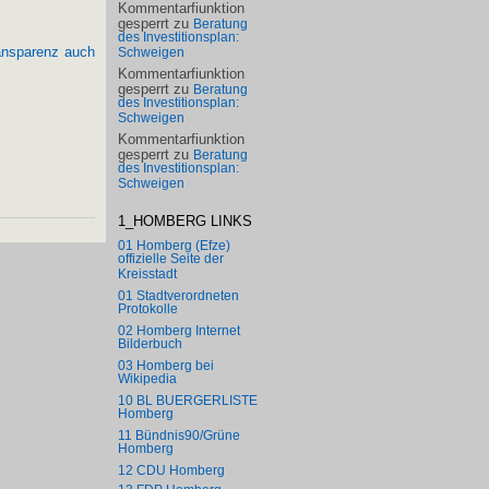
Kommentarfiunktion
gesperrt
zu
Beratung
des Investitionsplan:
ransparenz auch
Schweigen
Kommentarfiunktion
gesperrt
zu
Beratung
des Investitionsplan:
Schweigen
Kommentarfiunktion
gesperrt
zu
Beratung
des Investitionsplan:
Schweigen
1_HOMBERG LINKS
01 Homberg (Efze)
offizielle Seite der
Kreisstadt
01 Stadtverordneten
Protokolle
02 Homberg Internet
Bilderbuch
03 Homberg bei
Wikipedia
10 BL BUERGERLISTE
Homberg
11 Bündnis90/Grüne
Homberg
12 CDU Homberg