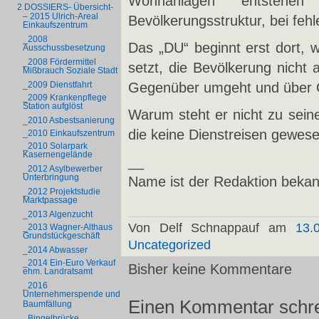
Wohnanlagen entsteh
2 DOSSIERS- Übersicht-
– 2015 Ulrich-Areal
Bevölkerungsstruktur, bei feh
Einkaufszentrum
_2008
Das „DU“ beginnt erst dort,
Ausschussbesetzung
_2008 Fördermittel
setzt, die Bevölkerung nicht 
Mißbrauch Soziale Stadt
Gegenüber umgeht und über G
_2009 Dienstfahrt
_2009 Krankenpflege
Station aufglöst
Warum steht er nicht zu sein
_2010 Asbestsanierung
die keine Dienstreisen gewes
_2010 Einkaufszentrum
_2010 Solarpark
Kasernengelände
__
_2012 Asylbewerber
Unterbringung
Name ist der Redaktion bekan
_2012 Projektstudie
Marktpassage
_2013 Algenzucht
Von Delf Schnappauf am
13.
_2013 Wagner-Althaus
Grundstückgeschäft
Uncategorized
_2014 Abwasser
_2014 Ein-Euro Verkauf
Bisher keine Kommentare
ehm. Landratsamt
_2016
Unternehmerspende und
Einen Kommentar schr
Baumfällung
_Bingelbrücke