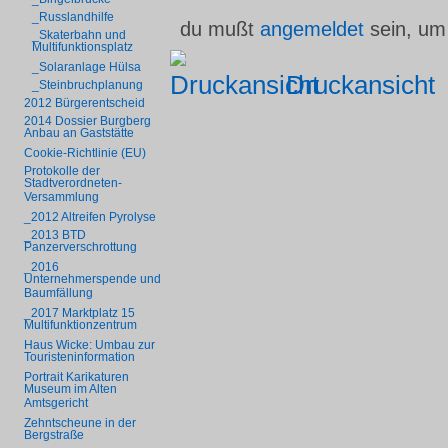
_Russlandhilfe
du mußt
angemeldet
sein, um
_Skaterbahn und
Multifunktionsplatz
_Solaranlage Hülsa
Druckansicht
_Steinbruchplanung
2012 Bürgerentscheid
2014 Dossier Burgberg
Anbau an Gaststätte
Cookie-Richtlinie (EU)
Protokolle der
Stadtverordneten-
Versammlung
_2012 Altreifen Pyrolyse
_2013 BTD
Panzerverschrottung
_2016
Unternehmerspende und
Baumfällung
_2017 Marktplatz 15
Multifunktionzentrum
Haus Wicke: Umbau zur
Touristeninformation
Portrait Karikaturen
Museum im Alten
Amtsgericht
Zehntscheune in der
Bergstraße