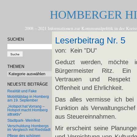
HOMBERGER H
2008 – 2021 Informationen zur Kommunalpolitik in der
Leserbeitrag Nr. 5
SUCHEN
von: Kein "DU"
Geduzt werden, möchte i
THEMEN
Bürgermeister Ritz. Ei
Themen
Vertrauen und Respekt v
NEUESTE BEITRÄGE
Offenheit und Ehrlichkeit.
Realität und Fake
Mobilitätstag in Homberg
Das alles vermisse ich bei 
am 19. September
„Hotspot hat Vorrang –
Funktion als Verwaltungschef 
Hotspot macht Homberg
attraktiv“
aus Steuereinnahmen.
Stadtpark- Weinfest
Verschuldung Hombergs
Mir erscheint seine Planung
im Vergleich mit Riedstadt
und Vernichtung von Kulturd
Pflege des schönen