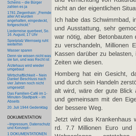
Scheins – die Bürger
zahlen es ja
nicht an der eigentlichen Sit
1781 Ziegenhain: „Fremde
aller Art wurden
Ich habe das Schwimmbad, in
angehalten, eingesteckt,
fortgeschickt.“
und Ausstattung, sehr gemoch
Liederreise querbeet, So.
16. August, 17 Uhr
war nötig, aber Betonbauten 
Spielplatz Wernswig ruht
zu verschandeln, Millionen 
weiterhin
Wasser sparen
Kassen darüber zu belasten, 
Denn sie wissen nicht was
sie tun, und was Recht ist
Zeiten wie diesen.
Ärztehaus wird wieder
umgebaut
Homberg hat ein Gesicht, d
Wirtschaftlichkeit – Nein
Danke! Beschluss nach
und durch sein Handeln zerstö
vier Jahren noch nicht
umgesetzt
alt wird, wäre der gute Blic
Das Familien-Café im 1-
Minuten-Stadtpark – im
und gemeinsam mit den Eige
Abseits
der bessere Weg.
20. Juli 1944 Gedenktag
DOKUMENTATION
Jetzt wird das Krankenhaus w
–Impressum, Datenschutz
rd. 7.7 Millionen Euro und
und Konzept–
1 DOKUMENTATIONEN