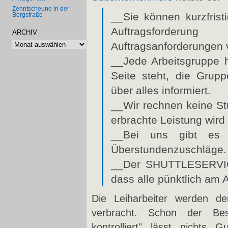
Zehntscheune in der
__Sie können kurzfrist
Bergstraße
Auftragsforder
ARCHIV
Archiv
Auftragsanforderungen v
__Jede Arbeitsgruppe h
Seite steht, die Grupp
über alles informiert.
__Wir rechnen keine St
erbrachte Leistung wird
__Bei uns gibt es k
Überstundenzuschläge.
__Der SHUTTLESERVICE
dass alle pünktlich am A
Die Leiharbeiter werden de
verbracht. Schon der Bes
kontrolliert" lässt nichts 