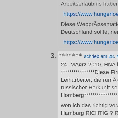
Arbeitserlaubnis habe
https://www.hungerlo
Diese WebprÃ¤sentati
Deutschland sollte, n
https://www.hungerlo
*******
schrieb am 28.
24. MÃ¤rz 2010, HNA b
****************Diese F
Leiharbeiter, die rumÃ
russischer Herkunft se
Homberg****************
wen ich das richtig v
Hamburg RICHTIG ? R