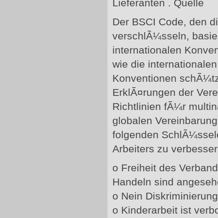
Lieferanten . Quelle
Der BSCI Code, den d
verschlÃ¼sseln, basier
internationalen Konven
wie die internationalen
Konventionen schÃ¼tz
ErklÃ¤rungen der Vere
Richtlinien fÃ¼r mult
globalen Vereinbarung
folgenden SchlÃ¼ssele
Arbeiters zu verbesser
o Freiheit des Verband
Handeln sind angese
o Nein Diskriminierun
o Kinderarbeit ist ver