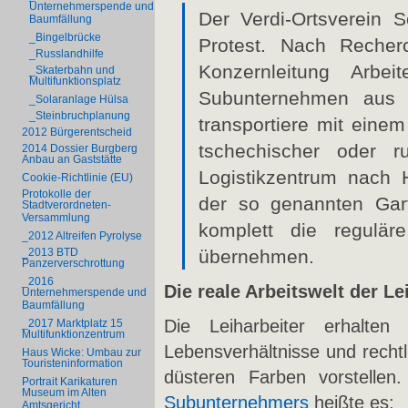
Unternehmerspende und
Der Verdi-Ortsverein 
Baumfällung
_Bingelbrücke
Protest. Nach Recher
_Russlandhilfe
Konzernleitung Arbe
_Skaterbahn und
Multifunktionsplatz
Subunternehmen aus 
_Solaranlage Hülsa
_Steinbruchplanung
transportiere mit einem
2012 Bürgerentscheid
tschechischer oder r
2014 Dossier Burgberg
Anbau an Gaststätte
Logistikzentrum nach H
Cookie-Richtlinie (EU)
Protokolle der
der so genannten Gart
Stadtverordneten-
Versammlung
komplett die regulär
_2012 Altreifen Pyrolyse
übernehmen.
_2013 BTD
Panzerverschrottung
_2016
Die reale Arbeitswelt der Le
Unternehmerspende und
Baumfällung
Die Leiharbeiter erhalt
_2017 Marktplatz 15
Multifunktionzentrum
Lebensverhältnisse und rechtl
Haus Wicke: Umbau zur
Touristeninformation
düsteren Farben vorstellen
Portrait Karikaturen
Museum im Alten
Subunternehmers
heißte es:
Amtsgericht