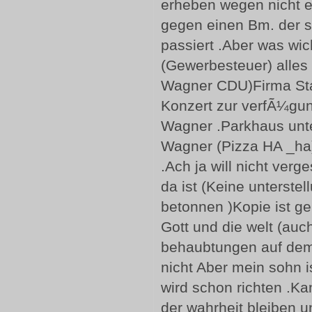
erheben wegen nicht e
gegen einen Bm. der 
passiert .Aber was wich
(Gewerbesteuer) alles 
Wagner CDU)Firma Star
Konzert zur verfÃ¼gun
Wagner .Parkhaus unt
Wagner (Pizza HA _ha)
.Ach ja will nicht ver
da ist (Keine unterst
betonnen )Kopie ist ge
Gott und die welt (au
behaubtungen auf dem
nicht Aber mein sohn i
wird schon richten .Ka
der wahrheit bleiben 