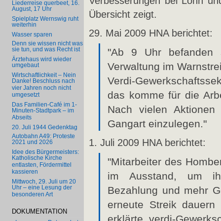
Verbesserungen bei Lohn und
Liederreise querbeet, 16.
August, 17 Uhr
Übersicht zeigt.
Spielplatz Wernswig ruht
weiterhin
29. Mai 2009 HNA berichtet:
Wasser sparen
Denn sie wissen nicht was
sie tun, und was Recht ist
"Ab 9 Uhr befanden s
Ärztehaus wird wieder
Verwaltung im Warnstrei
umgebaut
Wirtschaftlichkeit – Nein
Verdi-Gewerkschaftsse
Danke! Beschluss nach
vier Jahren noch nicht
das komme für die Arb
umgesetzt
Das Familien-Café im 1-
Nach vielen Aktionen 
Minuten-Stadtpark – im
Abseits
Gangart einzulegen."
20. Juli 1944 Gedenktag
Autobahn A49: Proteste
1. Juli 2009 HNA berichtet:
2021 und 2026
Idee des Bürgermeisters:
Katholische Kirche
"Mitarbeiter des Homber
entlasten, Fördermittel
kassieren
im Ausstand, um ihr
Mittwoch, 29. Juli um 20
Uhr – eine Lesung der
Bezahlung und mehr Ge
besonderen Art
erneute Streik dauern
DOKUMENTATION
erklärte verdi-Gewerks