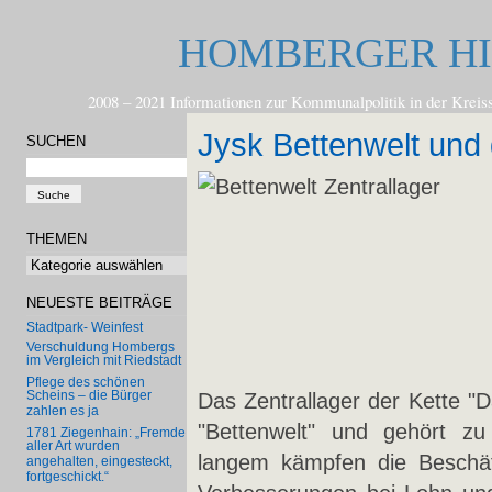
HOMBERGER H
2008 – 2021 Informationen zur Kommunalpolitik in der
Jysk Bettenwelt und 
SUCHEN
THEMEN
Themen
NEUESTE BEITRÄGE
Stadtpark- Weinfest
Verschuldung Hombergs
im Vergleich mit Riedstadt
Pflege des schönen
Scheins – die Bürger
Das Zentrallager der Kette "
zahlen es ja
"Bettenwelt" und gehört z
1781 Ziegenhain: „Fremde
aller Art wurden
langem kämpfen die Beschäf
angehalten, eingesteckt,
fortgeschickt.“