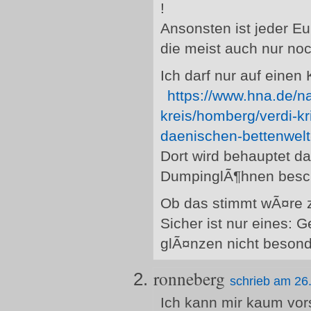
!
Ansonsten ist jeder E
die meist auch nur no
Ich darf nur auf eine
https://www.hna.de/n
kreis/homberg/verdi-kr
daenischen-bettenwel
Dort wird behauptet das
DumpinglÃ¶hnen besch
Ob das stimmt wÃ¤re 
Sicher ist nur eines:
glÃ¤nzen nicht besonde
ronneberg
schrieb am 26
Ich kann mir kaum vors