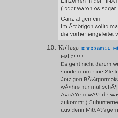
Einzelnen in der HNA h
( oder waren es sogar 
Ganz allgemein:
Im Ãœbrigen sollte ma
die vorher eingeleitet 
Kollege
schrieb am 30. M
Hallo!!!!!!
Es geht nicht darum w
sondern um eine Stell
Jetzigen BÃ¼rgermeist
wÃ¤hre nur mal schÃ¶
Ã¤uÃŸern wÃ¼rde was 
zukommt ( Subunterne
aus denn MitbÃ¼rger