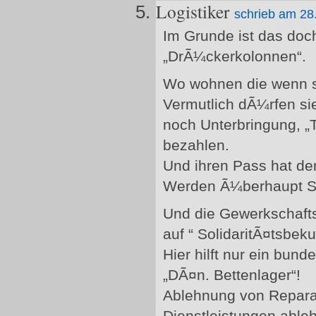
Logistiker
schrieb am 28
Im Grunde ist das doc
„DrÃ¼ckerkolonnen“.
Wo wohnen die wenn si
Vermutlich dÃ¼rfen si
noch Unterbringung, „
bezahlen.
Und ihren Pass hat de
Werden Ã¼berhaupt S
Und die Gewerkschaft
auf “ SolidaritÃ¤tsbe
Hier hilft nur ein bund
„DÃ¤n. Bettenlager“!
Ablehnung von Repara