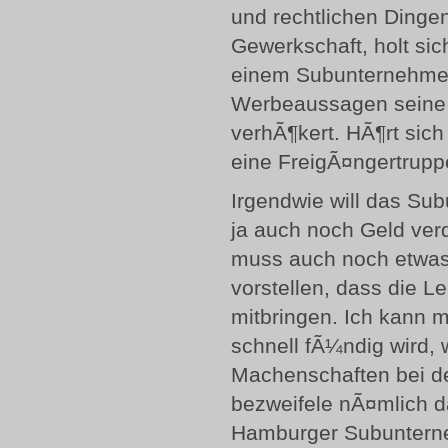
und rechtlichen Dingen
Gewerkschaft, holt sich
einem Subunternehmer,
Werbeaussagen seine L
verhÃ¶kert. HÃ¶rt sic
eine FreigÃ¤ngertrupp
Irgendwie will das Su
ja auch noch Geld ver
muss auch noch etwas 
vorstellen, dass die L
mitbringen. Ich kann m
schnell fÃ¼ndig wird,
Machenschaften bei der
bezweifele nÃ¤mlich da
Hamburger Subuntern