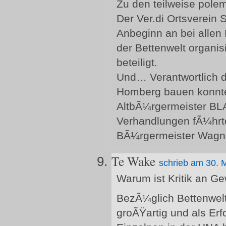
Zu den teilweise pole
Der Ver.di Ortsverein
Anbeginn an bei allen 
der Bettenwelt organis
beteiligt.
Und… Verantwortlich d
Homberg bauen konnte
AltbÃ¼rgermeister BLA
Verhandlungen fÃ¼hrte 
BÃ¼rgermeister Wagn
Te Wake
schrieb am 30. 
Warum ist Kritik an G
BezÃ¼glich Bettenwelt
groÃŸartig und als Er