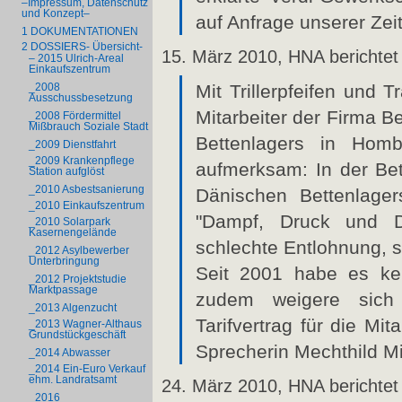
–Impressum, Datenschutz
und Konzept–
auf Anfrage unserer Zei
1 DOKUMENTATIONEN
2 DOSSIERS- Übersicht-
15. März 2010, HNA berichtet
– 2015 Ulrich-Areal
Einkaufszentrum
Mit Trillerpfeifen und
_2008
Ausschussbesetzung
Mitarbeiter der Firma 
_2008 Fördermittel
Mißbrauch Soziale Stadt
Bettenlagers in Homb
_2009 Dienstfahrt
_2009 Krankenpflege
aufmerksam: In der Bet
Station aufglöst
_2010 Asbestsanierung
Dänischen Bettenlage
_2010 Einkaufszentrum
"Dampf, Druck und D
_2010 Solarpark
Kasernengelände
schlechte Entlohnung, s
_2012 Asylbewerber
Unterbringung
Seit 2001 habe es ke
_2012 Projektstudie
Marktpassage
zudem weigere sich
_2013 Algenzucht
Tarifvertrag für die Mit
_2013 Wagner-Althaus
Grundstückgeschäft
Sprecherin Mechthild M
_2014 Abwasser
_2014 Ein-Euro Verkauf
ehm. Landratsamt
24. März 2010, HNA berichtet
_2016