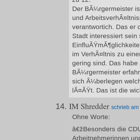
Der BÃ¼rgermeister ist
und ArbeitsverhÃ¤ltni
verantwortich. Das er 
Stadt interessiert sein 
EinfluÃŸmÃ¶glichkeite
im VerhÃ¤ltnis zu ein
gering sind. Das habe
BÃ¼rgermeister erfahr
sich Ã¼berlegen welch
lÃ¤ÃŸt. Das ist die wi
IM Shredder
schrieb am 
Ohne Worte:
â€žBesonders die CDU
Arbeitnehmerinnen und