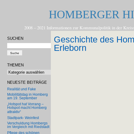
HOMBERGER H
2008 – 2021 Informationen zur Kommunalpolitik in der
Geschichte des Ho
SUCHEN
Erleborn
THEMEN
Themen
NEUESTE BEITRÄGE
Realität und Fake
Mobilitätstag in Homberg
am 19. September
„Hotspot hat Vorrang –
Hotspot macht Homberg
attraktiv“
Stadtpark- Weinfest
Verschuldung Hombergs
im Vergleich mit Riedstadt
Pflege des schönen