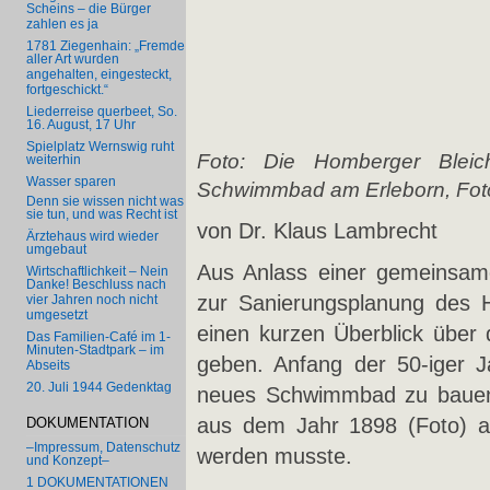
Scheins – die Bürger
zahlen es ja
1781 Ziegenhain: „Fremde
aller Art wurden
angehalten, eingesteckt,
fortgeschickt.“
Liederreise querbeet, So.
16. August, 17 Uhr
Spielplatz Wernswig ruht
Foto: Die Homberger Bleic
weiterhin
Wasser sparen
Schwimmbad am Erleborn, Foto
Denn sie wissen nicht was
sie tun, und was Recht ist
von Dr. Klaus Lambrecht
Ärztehaus wird wieder
umgebaut
Aus Anlass einer gemeinsa
Wirtschaftlichkeit – Nein
Danke! Beschluss nach
zur Sanierungsplanung des
vier Jahren noch nicht
umgesetzt
einen kurzen Überblick übe
Das Familien-Café im 1-
Minuten-Stadtpark – im
geben. Anfang der 50-iger J
Abseits
20. Juli 1944 Gedenktag
neues Schwimmbad zu bauen
aus dem Jahr 1898 (Foto) a
DOKUMENTATION
–Impressum, Datenschutz
werden musste.
und Konzept–
1 DOKUMENTATIONEN