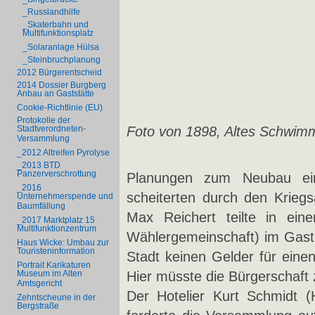
_Russlandhilfe
_Skaterbahn und
Multifunktionsplatz
_Solaranlage Hülsa
_Steinbruchplanung
2012 Bürgerentscheid
2014 Dossier Burgberg
Anbau an Gaststätte
Cookie-Richtlinie (EU)
Protokolle der
Foto von 1898, Altes Schwimm
Stadtverordneten-
Versammlung
_2012 Altreifen Pyrolyse
_2013 BTD
Panzerverschrottung
Planungen zum Neubau ein
_2016
scheiterten durch den Krieg
Unternehmerspende und
Baumfällung
Max Reichert teilte in ein
_2017 Marktplatz 15
Multifunktionzentrum
Wählergemeinschaft) im Gasth
Haus Wicke: Umbau zur
Touristeninformation
Stadt keinen Gelder für eine
Portrait Karikaturen
Hier müsste die Bürgerschaft z
Museum im Alten
Amtsgericht
Der Hotelier Kurt Schmidt (H
Zehntscheune in der
Bergstraße