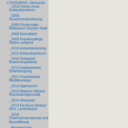
2 DOSSIERS- Übersicht-
– 2015 Ulrich-Areal
Einkaufszentrum
_2008
Ausschussbesetzung
_2008 Fördermittel
Mißbrauch Soziale Stadt
_2009 Dienstfahrt
_2009 Krankenpflege
Station aufglöst
_2010 Asbestsanierung
_2010 Einkaufszentrum
_2010 Solarpark
Kasernengelände
_2012 Asylbewerber
Unterbringung
_2012 Projektstudie
Marktpassage
_2013 Algenzucht
_2013 Wagner-Althaus
Grundstückgeschäft
_2014 Abwasser
_2014 Ein-Euro Verkauf
ehm. Landratsamt
_2016
Unternehmerspende und
Baumfällung
_Bingelbrücke