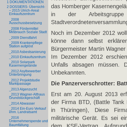
1 DOKUMENTATIONEN
das Homberger Kasernengelä
2 DOSSIERS- Übersicht-
– 2015 Ulrich-Areal
in der Arbeitsgrupp
Einkaufszentrum
_2008
Stadtverordnetenversammlun
Ausschussbesetzung
_2008 Fördermittel
Noch im Dezember 2012 wolle 
Mißbrauch Soziale Stadt
_2009 Dienstfahrt
könne dann selbst erklär
_2009 Krankenpflege
Station aufglöst
Bürgermeister Martin Wagner 
_2010 Asbestsanierung
Im Dezember 2012 erschien 
_2010 Einkaufszentrum
_2010 Solarpark
Unfalls absagen müssen. 
Kasernengelände
_2012 Asylbewerber
Unbekannten.
Unterbringung
_2012 Projektstudie
Die Panzerverschrotter: Ba
Marktpassage
_2013 Algenzucht
Erst am 20. August 2013 erf
_2013 Wagner-Althaus
Grundstückgeschäft
der Firma BTD, (Battle Tan
_2014 Abwasser
_2014 Ein-Euro Verkauf
in Thüringen), Diese Firm
ehm. Landratsamt
militärische Gerät. Es sei ei
_2016
Unternehmerspende und
dem KSE-Vertrag. Aufgrund 
Baumfällung