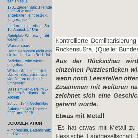
zahlen es ja
1781 Ziegenhain: „Fremde
aller Art wurden
angehalten, eingesteckt,
fortgeschickt.“
Liederreise querbeet, So.
16. August, 17 Uhr
Spielplatz Wernswig ruht
Kontrollierte Demilitarisieru
weiterhin
Wasser sparen
Rockensußra. (Quelle: Bunde
Denn sie wissen nicht was
sie tun, und was Recht ist
Aus der Rückschau wird 
Ärztehaus wird wieder
umgebaut
einzelnen Puzzlestücken wi
Wirtschaftlichkeit – Nein
Danke! Beschluss nach
wenn noch Leerstellen offen
vier Jahren noch nicht
umgesetzt
Zusammen mit weiteren nac
Das Familien-Café im 1-
Minuten-Stadtpark – im
zeichnet sich eine Geschic
Abseits
getarnt wurde.
20. Juli 1944 Gedenktag
Autobahn A49: Proteste
2021 und 2026
Etwas mit Metall
DOKUMENTATION
"Es hat etwas mit Metall zu
–Impressum, Datenschutz
und Konzept–
Hessische Landgesellschaft