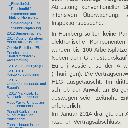
_Bingelbrücke
Abrüstung konventioneller St
_Russlandhilfe
intensiven Überwachung, 
_Skaterbahn und
Multifunktionsplatz
Inspektionsbesuche.
_Solaranlage Hülsa
_Steinbruchplanung
In Homberg sollten keine Pan
2012 Bürgerentscheid
2014 Dossier Burgberg
elektronische Komponenten 
Anbau an Gaststätte
Cookie-Richtlinie (EU)
würden bis 100 Arbeitsplätze
Protokolle der
Stadtverordneten-
Neben dem Grundstückskauf w
Versammlung
Euro investiert, so der A
_2012 Altreifen Pyrolyse
_2013 BTD
(Thüringen). Die Vertragsentw
Panzerverschrottung
_2016
HLG ausgetauscht. Im dritt
Unternehmerspende und
Baumfällung
schrieb der Anwalt an Bürge
_2017 Marktplatz 15
deswegen seien zeitnahe Ent
Multifunktionzentrum
Haus Wicke: Umbau zur
erforderlich.
Touristeninformation
Portrait Karikaturen
Im Januar 2014 drängte der 
Museum im Alten
Amtsgericht
raschen Vertragsabschluss.
Zehntscheune in der