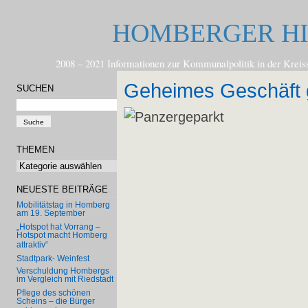
HOMBERGER H
2008 – 2021 Informationen zur Kommunalpolitik in der
Geheimes Geschäft g
SUCHEN
THEMEN
Themen
NEUESTE BEITRÄGE
Mobilitätstag in Homberg
am 19. September
„Hotspot hat Vorrang –
Hotspot macht Homberg
attraktiv“
Stadtpark- Weinfest
Verschuldung Hombergs
im Vergleich mit Riedstadt
Pflege des schönen
Scheins – die Bürger