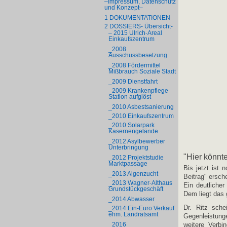
–Impressum, Datenschutz
und Konzept–
1 DOKUMENTATIONEN
2 DOSSIERS- Übersicht-
– 2015 Ulrich-Areal
Einkaufszentrum
_2008
Ausschussbesetzung
_2008 Fördermittel
Mißbrauch Soziale Stadt
_2009 Dienstfahrt
_2009 Krankenpflege
Station aufglöst
_2010 Asbestsanierung
_2010 Einkaufszentrum
_2010 Solarpark
Kasernengelände
_2012 Asylbewerber
Unterbringung
"Hier könnte
_2012 Projektstudie
Marktpassage
Bis jetzt ist 
_2013 Algenzucht
Beitrag" ersch
_2013 Wagner-Althaus
Ein deutlicher
Grundstückgeschäft
Dem liegt das 
_2014 Abwasser
Dr. Ritz sche
_2014 Ein-Euro Verkauf
ehm. Landratsamt
Gegenleistunge
_2016
weitere Verb