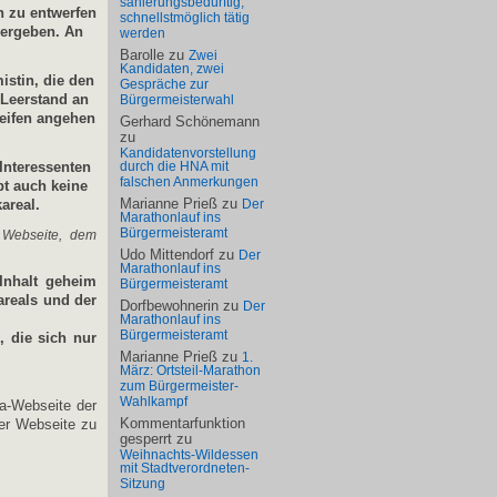
sanierungsbedürftig,
n zu entwerfen
schnellstmöglich tätig
vergeben. An
werden
Barolle
zu
Zwei
Kandidaten, zwei
istin, die den
Gespräche zur
Leerstand an
Bürgermeisterwahl
reifen angehen
Gerhard Schönemann
zu
Kandidatenvorstellung
Interessenten
durch die HNA mit
falschen Anmerkungen
bt auch keine
Marianne Prieß
zu
kareal.
Der
Marathonlauf ins
Bürgermeisteramt
r Webseite, dem
Udo Mittendorf
zu
Der
Marathonlauf ins
 Inhalt geheim
Bürgermeisteramt
areals und der
Dorfbewohnerin
zu
Der
Marathonlauf ins
Bürgermeisteramt
, die sich nur
Marianne Prieß
zu
1.
März: Ortsteil-Marathon
zum Bürgermeister-
Wahlkampf
ra-Webseite der
Kommentarfunktion
der Webseite zu
gesperrt
zu
Weihnachts-Wildessen
mit Stadtverordneten-
Sitzung