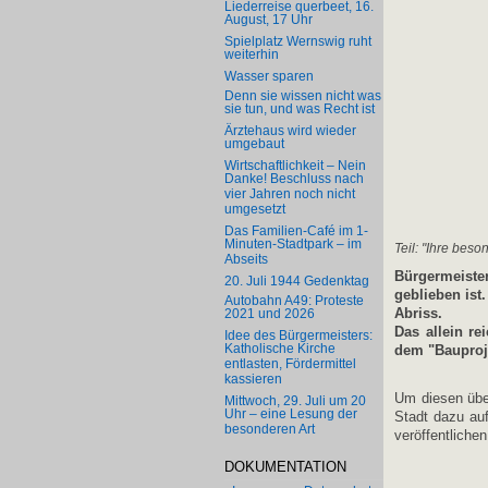
Liederreise querbeet, 16.
August, 17 Uhr
Spielplatz Wernswig ruht
weiterhin
Wasser sparen
Denn sie wissen nicht was
sie tun, und was Recht ist
Ärztehaus wird wieder
umgebaut
Wirtschaftlichkeit – Nein
Danke! Beschluss nach
vier Jahren noch nicht
umgesetzt
Das Familien-Café im 1-
Minuten-Stadtpark – im
Teil: "Ihre be
Abseits
Bürgermeister
20. Juli 1944 Gedenktag
geblieben ist
Autobahn A49: Proteste
Abriss.
2021 und 2026
Das allein re
Idee des Bürgermeisters:
Katholische Kirche
dem "Bauproje
entlasten, Fördermittel
kassieren
Um diesen übe
Mittwoch, 29. Juli um 20
Uhr – eine Lesung der
Stadt dazu au
besonderen Art
veröffentlichen
DOKUMENTATION