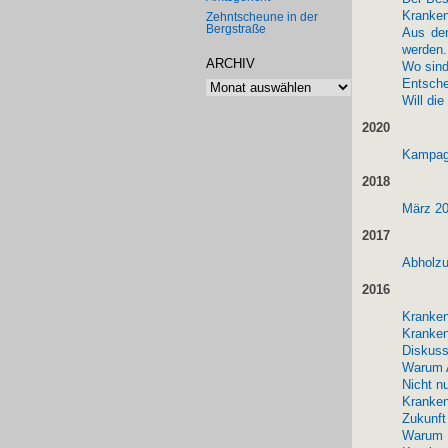
Kranken
Zehntscheune in der
Bergstraße
Aus dem
werden.
ARCHIV
Wo sind
Archiv
Entsche
Will di
2020
Kampag
2018
März 20
2017
Abholz
2016
Kranken
Kranken
Diskuss
Warum A
Nicht n
Kranken
Zukunft
Warum E