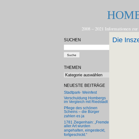
HOMB
2008 – 2021 Informationen 
Die Insz
SUCHEN
THEMEN
Themen
NEUESTE BEITRÄGE
Stadtpark- Weinfest
Verschuldung Hombergs
im Vergleich mit Riedstadt
Pflege des schönen
Scheins – die Bürger
zahlen es ja
1781 Ziegenhain: „Fremde
aller Art wurden
angehalten, eingesteckt,
fortgeschickt.“