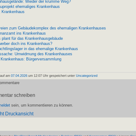
nhausgelände: Wieder der krumme Weg?
projekt ehemaliges Krankenhaus
t Krankenhaus
reien zum Gebäudekomplex des ehemaligen Krankenhauses
nanzamt ins Krankenhaus
 plant für das Krankenhausgebäude
erber doch ins Krankenhaus?
üchtlingslager in das ehemalige Krankenhaus
tssache: Umwidmung des Krankenhauses
 Krankenhaus: Bürgerversammlung
pauf am
07.04.2026
um 12:07 Uhr gespeichert unter
Uncategorized
Kommentare
entar schreiben
eldet
sein, um kommentieren zu können.
Druckansicht