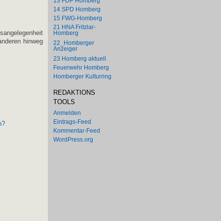
13 FDP Homberg
14 SPD Homberg
15 FWG-Homberg
21 HNA Fritzlar-
nsangelegenheit
Homberg
 anderen hinweg
22_Homberger
Anzeiger
23 Homberg aktuell
Feuerwehr Homberg
Homberger Kulturring
REDAKTIONS
TOOLS
Anmelden
Eintrags-Feed
n?
Kommentar-Feed
WordPress.org