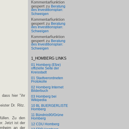
Kommentarfiunktion
gesperrt
zu
Beratung
des Investitionsplan:
Schweigen
Kommentarfiunktion
gesperrt
zu
Beratung
des Investitionsplan:
Schweigen
Kommentarfiunktion
gesperrt
zu
Beratung
des Investitionsplan:
Schweigen
1_HOMBERG LINKS
01 Homberg (Efze)
offizielle Seite der
Kreisstadt
01 Stadtverordneten
Protokolle
02 Homberg Internet
Bilderbuch
 dass hier "ihr
03 Homberg bei
Wikipedia
ister Dr. Ritz.
10 BL BUERGERLISTE
Homberg
11 Bündnis90/Grüne
füllen. Zu den
Homberg
. Jetzt ist der
12 CDU Homberg
ernheim an der