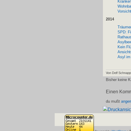
Kranke
Wohnbau
Vorsich
2014
Träume
SPD: Fi
Rathaus
Asylbew
Kein Fl
Ansich
Asyl im
Von Delf Schnap
Bisher keine 
Einen Komm
du mußt
angem