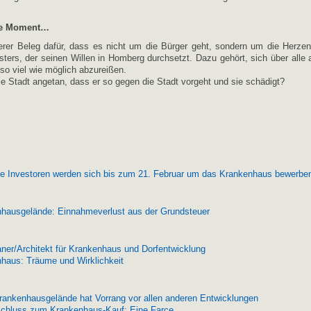
re Moment…
terer Beleg dafür, dass es nicht um die Bürger geht, sondern um die Herze
ters, der seinen Willen in Homberg durchsetzt. Dazu gehört, sich über alle
so viel wie möglich abzureißen.
e Stadt angetan, dass er so gegen die Stadt vorgeht und sie schädigt?
le Investoren werden sich bis zum 21. Februar um das Krankenhaus bewerbe
hausgelände: Einnahmeverlust aus der Grundsteuer
aner/Architekt für Krankenhaus und Dorfentwicklung
haus: Träume und Wirklichkeit
rankenhausgelände hat Vorrang vor allen anderen Entwicklungen
chluss zum Krankenhaus-Kauf: Eine Farce