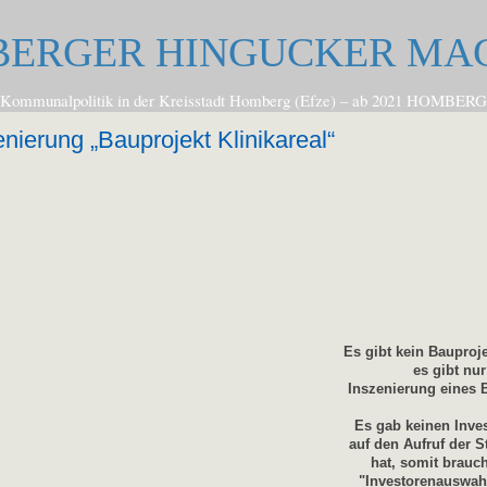
ERGER HINGUCKER MA
zur Kommunalpolitik in der Kreisstadt Homberg (Efze) – ab 2021 
enierung „Bauprojekt Klinikareal“
Es gibt kein Bauproje
es gibt nur
Inszenierung eines 
Es gab keinen Inves
auf den Aufruf der S
hat, somit brauch
"Investorenauswahl