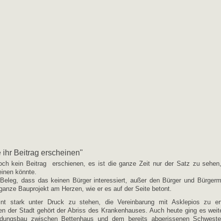
 ihr Beitrag erscheinen"
noch kein Beitrag erschienen, es ist die ganze Zeit nur der Satz zu sehen,
einen könnte.
 Beleg, dass das keinen Bürger interessiert, außer den Bürger und Bürgerme
ganze Bauprojekt am Herzen, wie er es auf der Seite betont.
int stark unter Druck zu stehen, die Vereinbarung mit Asklepios zu er
n der Stadt gehört der Abriss des Krankenhauses. Auch heute ging es weiter
indungsbau zwischen Bettenhaus und dem bereits abgerissenen Schwest