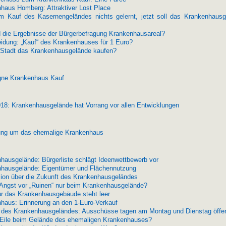
haus Homberg: Attraktiver Lost Place
 Kauf des Kasernengeländes nichts gelernt, jetzt soll das Krankenhausg
 die Ergebnisse der Bürgerbefragung Krankenhausareal?
idung: „Kauf“ des Krankenhauses für 1 Euro?
e Stadt das Krankenhausgelände kaufen?
ne Krankenhaus Kauf
18: Krankenhausgelände hat Vorrang vor allen Entwicklungen
ung um das ehemalige Krankenhaus
hausgelände: Bürgerliste schlägt Ideenwettbewerb vor
hausgelände: Eigentümer und Flächennutzung
ion über die Zukunft des Krankenhausgeländes
ngst vor „Ruinen“ nur beim Krankenhausgelände?
ur das Krankenhausgebäude steht leer
haus: Erinnerung an den 1-Euro-Verkauf
 des Krankenhausgeländes: Ausschüsse tagen am Montag und Dienstag öffen
ile beim Gelände des ehemaligen Krankenhauses?