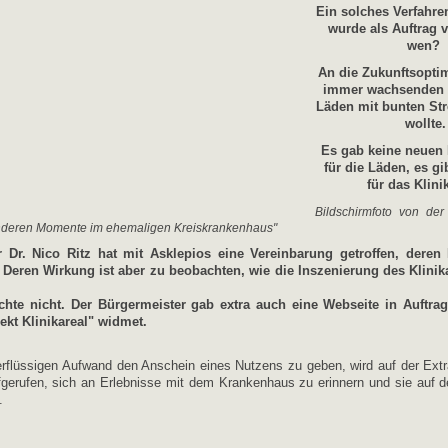
Ein solches Verfahre
wurde als Auftrag 
wen?
An die Zukunftsoptim
immer wachsenden 
Läden mit bunten St
wollte.
Es gab keine neuen 
für die Läden, es gi
für das Klini
Bildschirmfoto von de
sonderen Momente im ehemaligen Kreiskrankenhaus"
 Dr. Nico Ritz hat mit Asklepios eine Vereinbarung getroffen, deren
. Deren Wirkung ist aber zu beobachten, wie die Inszenierung des Klinik
ichte nicht. Der Bürgermeister gab extra auch eine Webseite in Auftrag
kt Klinikareal" widmet.
rflüssigen Aufwand den Anschein eines Nutzens zu geben, wird auf der Ext
fgerufen, sich an Erlebnisse mit dem Krankenhaus zu erinnern und sie auf 
.