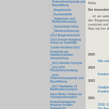
Unternehmerspende und
Reihe.
Baumfällung
Der besonde
_Bingelbrücke
_Russlandhilfe
… ist ein wei
_Skaterbahn und
des Bürgermeis
Multifunktionsplatz
zusetzten und 
_Solaranlage Hülsa
Was hat ihm di
_Steinbruchplanung
2012 Bürgerentscheid
2014 Dossier Burgberg
Anbau an Gaststätte
Cookie-Richtlinie (EU)
Protokolle der
2025
Stadtverordneten-
Versammlung
Wie vie
_2012 Altreifen Pyrolyse
_2013 BTD
2024
Panzerverschrottung
Kranken
_2016
Unternehmerspende und
2023
Baumfällung
_2017 Marktplatz 15
Stadtpl
Multifunktionzentrum
Kranken
Haus Wicke: Umbau zur
Touristeninformation
2021
Portrait Karikaturen
2018: K
Museum im Alten
Amtsgericht
Der Bes