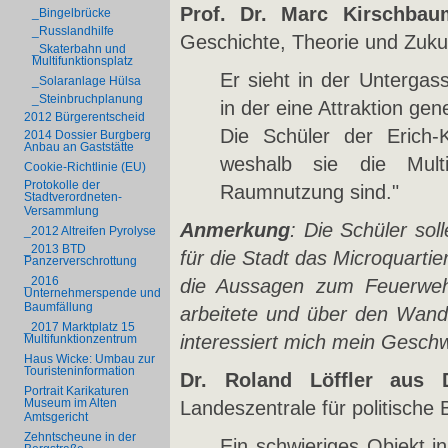
Prof. Dr. Marc Kirschba
_Bingelbrücke
_Russlandhilfe
Geschichte, Theorie und Zuku
_Skaterbahn und
Multifunktionsplatz
Er sieht in der Untergass
_Solaranlage Hülsa
_Steinbruchplanung
in der eine Attraktion gen
2012 Bürgerentscheid
Die Schüler der Erich-K
2014 Dossier Burgberg
Anbau an Gaststätte
weshalb sie die Multi
Cookie-Richtlinie (EU)
Protokolle der
Raumnutzung sind."
Stadtverordneten-
Versammlung
Anmerkung
: Die Schüler soll
_2012 Altreifen Pyrolyse
_2013 BTD
für die Stadt das Microquartie
Panzerverschrottung
_2016
die Aussagen zum Feuerweh
Unternehmerspende und
Baumfällung
arbeitete und über den Wande
_2017 Marktplatz 15
interessiert mich mein Gesch
Multifunktionzentrum
Haus Wicke: Umbau zur
Touristeninformation
Dr. Roland Löffler aus
Portrait Karikaturen
Museum im Alten
Landeszentrale für politische 
Amtsgericht
Zehntscheune in der
Ein schwieriges Objekt i