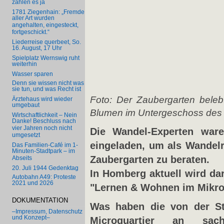
zahlen es ja
1781 Ziegenhain: „Fremde
aller Art wurden
angehalten, eingesteckt,
fortgeschickt.“
Liederreise querbeet, So.
16. August, 17 Uhr
Spielplatz Wernswig ruht
weiterhin
Wasser sparen
Denn sie wissen nicht was
sie tun, und was Recht ist
Foto: Der Zaubergarten beleb
Ärztehaus wird wieder
umgebaut
Blumen im Untergeschoss des 
Wirtschaftlichkeit – Nein
Danke! Beschluss nach
vier Jahren noch nicht
Die Wandel-Experten war
umgesetzt
eingeladen, um als Wandelr
Das Familien-Café im 1-
Minuten-Stadtpark – im
Zaubergarten zu beraten.
Abseits
20. Juli 1944 Gedenktag
In Homberg aktuell wird dar
Autobahn A49: Proteste
2021 und 2026
"Lernen & Wohnen im Mikro
DOKUMENTATION
Was haben die von der St
–Impressum, Datenschutz
und Konzept–
Microquartier an sach