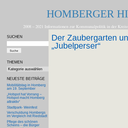
HOMBERGER H
2008 – 2021 Informationen zur Kommunalpolitik in der
Der Zaubergarten un
SUCHEN
„Jubelperser“
THEMEN
Themen
NEUESTE BEITRÄGE
Mobilitätstag in Homberg
am 19. September
„Hotspot hat Vorrang –
Hotspot macht Homberg
attraktiv“
Stadtpark- Weinfest
Verschuldung Hombergs
im Vergleich mit Riedstadt
Pflege des schönen
Scheins – die Bürger