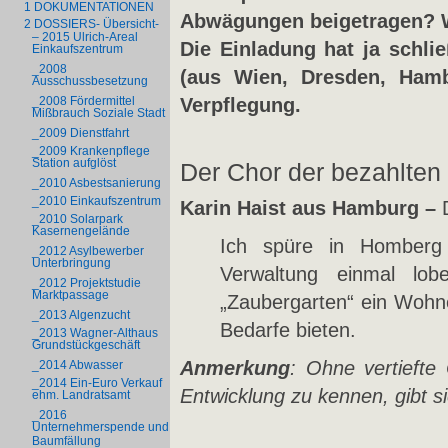
1 DOKUMENTATIONEN
Abwägungen beigetragen? W
2 DOSSIERS- Übersicht-
– 2015 Ulrich-Areal
Die Einladung hat ja schlie
Einkaufszentrum
_2008
(aus Wien, Dresden, Hamb
Ausschussbesetzung
Verpflegung.
_2008 Fördermittel
Mißbrauch Soziale Stadt
_2009 Dienstfahrt
_2009 Krankenpflege
Station aufglöst
Der Chor der bezahlten
_2010 Asbestsanierung
_2010 Einkaufszentrum
Karin Haist aus Hamburg –
_2010 Solarpark
Kasernengelände
Ich spüre in Homberg 
_2012 Asylbewerber
Unterbringung
Verwaltung einmal lob
_2012 Projektstudie
Marktpassage
„Zaubergarten“ ein Wohne
_2013 Algenzucht
Bedarfe bieten.
_2013 Wagner-Althaus
Grundstückgeschäft
Anmerkung
: Ohne vertiefte
_2014 Abwasser
_2014 Ein-Euro Verkauf
Entwicklung zu kennen, gibt s
ehm. Landratsamt
_2016
Unternehmerspende und
Baumfällung