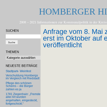
HOMBERGER H
2008 – 2021 Informationen zur Kommunalpolitik in der
Anfrage vom 8. Mai 
SUCHEN
erst im Oktober auf 
veröffentlicht
THEMEN
Themen
NEUESTE BEITRÄGE
Stadtpark- Weinfest
Verschuldung Hombergs
im Vergleich mit Riedstadt
Pflege des schönen
Scheins – die Bürger
zahlen es ja
1781 Ziegenhain: „Fremde
aller Art wurden
angehalten, eingesteckt,
fortgeschickt.“