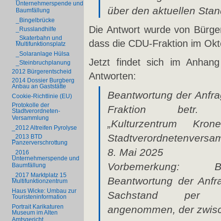
Unternehmerspende und
über den aktuellen Sta
Baumfällung
_Bingelbrücke
Die Antwort wurde von Bürger
_Russlandhilfe
_Skaterbahn und
dass die CDU-Fraktion im Okt
Multifunktionsplatz
_Solaranlage Hülsa
Jetzt findet sich im Anhang
_Steinbruchplanung
2012 Bürgerentscheid
Antworten:
2014 Dossier Burgberg
Anbau an Gaststätte
Beantwortung der Anfr
Cookie-Richtlinie (EU)
Protokolle der
Fraktion betr. 
Stadtverordneten-
Versammlung
„Kulturzentrum Kro
_2012 Altreifen Pyrolyse
Stadtverordnetenver
_2013 BTD
Panzerverschrottung
8. Mai 2025
_2016
Unternehmerspende und
Vorbemerkung:
Baumfällung
_2017 Marktplatz 15
Beantwortung der Anfr
Multifunktionzentrum
Haus Wicke: Umbau zur
Sachstand per 0
Touristeninformation
Portrait Karikaturen
angenommen, der zwisch
Museum im Alten
Amtsgericht