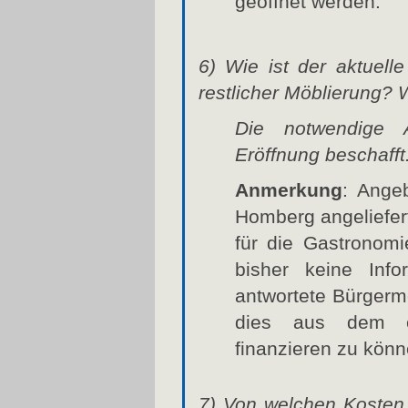
geöffnet werden.
6) Wie ist der aktuell
restlicher Möblierung? W
Die notwendige A
Eröffnung beschafft
Anmerkung
: Ange
Homberg angeliefer
für die Gastronomi
bisher keine Info
antwortete Bürgerme
dies aus dem e
finanzieren zu könn
7) Von welchen Kosten 