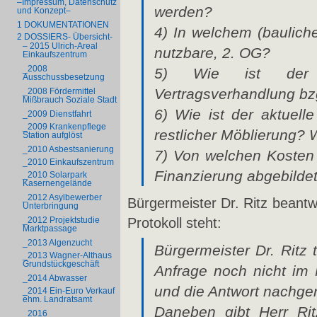
–Impressum, Datenschutz
werden?
und Konzept–
1 DOKUMENTATIONEN
4) In welchem (bauliche
2 DOSSIERS- Übersicht-
– 2015 Ulrich-Areal
nutzbare, 2. OG?
Einkaufszentrum
_2008
5) Wie ist der V
Ausschussbesetzung
Vertragsverhandlung bz
_2008 Fördermittel
Mißbrauch Soziale Stadt
6) Wie ist der aktuell
_2009 Dienstfahrt
_2009 Krankenpflege
restlicher Möblierung? W
Station aufglöst
_2010 Asbestsanierung
7) Von welchen Kosten 
_2010 Einkaufszentrum
Finanzierung abgebilde
_2010 Solarpark
Kasernengelände
_2012 Asylbewerber
Bürgermeister Dr. Ritz beantw
Unterbringung
Protokoll steht:
_2012 Projektstudie
Marktpassage
_2013 Algenzucht
Bürgermeister Dr. Ritz 
_2013 Wagner-Althaus
Grundstückgeschäft
Anfrage noch nicht im 
_2014 Abwasser
und die Antwort nachger
_2014 Ein-Euro Verkauf
ehm. Landratsamt
Daneben gibt Herr Rit
_2016