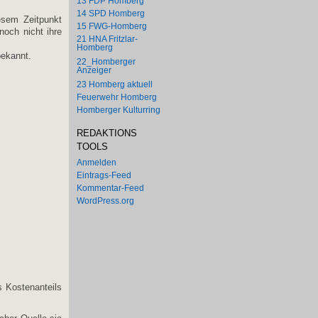
13 FDP Homberg
14 SPD Homberg
esem Zeitpunkt
15 FWG-Homberg
noch nicht ihre
21 HNA Fritzlar-
Homberg
bekannt.
22_Homberger
Anzeiger
23 Homberg aktuell
Feuerwehr Homberg
Homberger Kulturring
REDAKTIONS
TOOLS
Anmelden
Eintrags-Feed
Kommentar-Feed
WordPress.org
s Kostenanteils