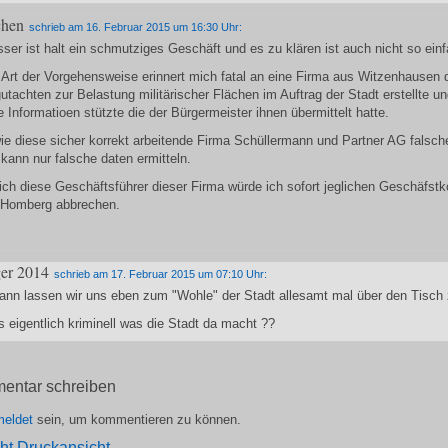
chen
schrieb am 16. Februar 2015 um 16:30 Uhr:
ser ist halt ein schmutziges Geschäft und es zu klären ist auch nicht so einf
 Art der Vorgehensweise erinnert mich fatal an eine Firma aus Witzenhausen d
tachten zur Belastung militärischer Flächen im Auftrag der Stadt erstellte un
e Informatioen stützte die der Bürgermeister ihnen übermittelt hatte.
ie diese sicher korrekt arbeitende Firma Schüllermann und Partner AG falsch
 kann nur falsche daten ermitteln.
ich diese Geschäftsführer dieser Firma würde ich sofort jeglichen Geschäfstk
 Homberg abbrechen.
er 2014
schrieb am 17. Februar 2015 um 07:10 Uhr:
ann lassen wir uns eben zum "Wohle" der Stadt allesamt mal über den Tisch
s eigentlich kriminell was die Stadt da macht ??
entar schreiben
eldet
sein, um kommentieren zu können.
Druckansicht