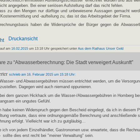
ieurtechnisch ermittelten Aufteilungsschlüssel" errechnet wurden und aus wel
icht angegeben. Bei einer seriösen Aufstellung darf das nicht fehlen.
 dass zu den Mengen nur dürftige und unbewiesene Aussagen gemacht werde
 Kostenermittlung und -aufteilung zu, das ist das Arbeitsgebiet der Firma.
rechnungsbasis haben die Widersprüche der Bürger gegen die Abwasser
Druckansicht
pauf am
16.02.2015
um 13:18 Uhr gespeichert unter
Aus dem Rathaus
Unser Geld
e zu “Abwasserberechnung: Die Stadt verweigert Auskunft”
erter
schrieb am 16. Februar 2015 um 15:18 Uhr:
 Wasser- und Abwassergebühren müssen entrichtet werden, um die Versorgun
rzustellen. Dagegen wird auch niemand oppunieren.
 bei dem ganzen Hickhack um die Wasser-/Abwassergebühren in Homberg bes
langsam ein ungutes Gefühl.
ch habe keinen Widerspruch gegen den Bescheid eingelegt, da ich in diesem P
ltung vertraute, dass eine ordnungsgemäße Berechnung und anschließende s
nung erfolgt. Vielleicht war ich zu gutgläubig…
e ich von jedem Einzelhändler, Gastronomen usw. erwartete, dass die Rechnu
o sollte dies erst recht bei "meiner Verwaltung" sein.