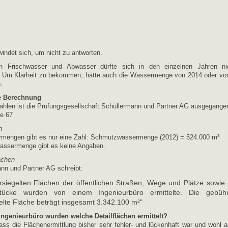
windet sich, um nicht zu antworten.
 Frischwasser und Abwasser dürfte sich in den einzelnen Jahren nic
. Um Klarheit zu bekommen, hätte auch die Wassermenge von 2014 oder vo
.
re Berechnung
ahlen ist die Prüfungsgesellschaft Schüllermann und Partner AG ausgegange
te 67
n
mengen gibt es nur eine Zahl: Schmutzwassermenge (2012) = 524.000 m³
wassermenge gibt es keine Angaben.
ächen
nn und Partner AG schreibt:
rsiegelten Flächen der öffentlichen Straßen, Wege und Plätze sowie 
tücke wurden von einem Ingenieurbüro ermittelte. Die gebühr
elte Fläche beträgt insgesamt 3.342.100 m²"
ngenieurbüro wurden welche Detailflächen ermittelt?
ass die Flächenermittlung bisher sehr fehler- und lückenhaft war und wohl