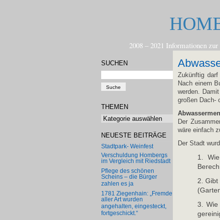
HOMB
2008 – 2021 Informationen 
Abwasser
SUCHEN
Zukünftig dar
Nach einem Bu
werden. Damit 
großen Dach- o
THEMEN
Abwassermeng
Themen
Der Zusammenh
wäre einfach zu
NEUESTE BEITRÄGE
Der Stadt wurd
Stadtpark- Weinfest
Verschuldung Hombergs
1. Wie
im Vergleich mit Riedstadt
Berech
Pflege des schönen
Scheins – die Bürger
2. Gibt
zahlen es ja
(Garte
1781 Ziegenhain: „Fremde
aller Art wurden
3. Wie
angehalten, eingesteckt,
gerein
fortgeschickt.“