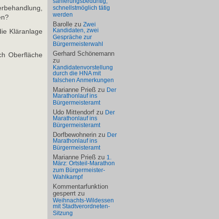
sanierungsbedürftig,
erbehandlung,
schnellstmöglich tätig
werden
en?
Barolle
zu
Zwei
die Kläranlage
Kandidaten, zwei
Gespräche zur
Bürgermeisterwahl
Gerhard Schönemann
ch Oberfläche
zu
Kandidatenvorstellung
durch die HNA mit
falschen Anmerkungen
Marianne Prieß
zu
Der
Marathonlauf ins
Bürgermeisteramt
Udo Mittendorf
zu
Der
Marathonlauf ins
Bürgermeisteramt
Dorfbewohnerin
zu
Der
Marathonlauf ins
Bürgermeisteramt
Marianne Prieß
zu
1.
März: Ortsteil-Marathon
zum Bürgermeister-
Wahlkampf
Kommentarfunktion
gesperrt
zu
Weihnachts-Wildessen
mit Stadtverordneten-
Sitzung