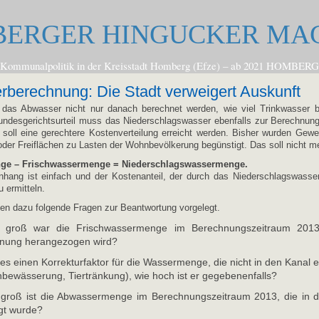
ERGER HINGUCKER MA
zur Kommunalpolitik in der Kreisstadt Homberg (Efze) – ab 2021 
berechnung: Die Stadt verweigert Auskunft
f das Abwasser nicht nur danach berechnet werden, wie viel Trinkwasser 
ndesgerichtsurteil muss das Niederschlagswasser ebenfalls zur Berechnun
soll eine gerechtere Kostenverteilung erreicht werden. Bisher wurden Gewe
der Freiflächen zu Lasten der Wohnbevölkerung begünstigt. Das soll nicht me
e – Frischwassermenge = Niederschlagswassermenge.
ang ist einfach und der Kostenanteil, der durch das Niederschlagswasser 
 ermitteln.
en dazu folgende Fragen zur Beantwortung vorgelegt.
 groß war die Frischwassermenge im Berechnungszeitraum 2013,
nung herangezogen wird?
 es einen Korrekturfaktor für die Wassermenge, die nicht in den Kanal ei
nbewässerung, Tiertränkung), wie hoch ist er gegebenenfalls?
 groß ist die Abwassermenge im Berechnungszeitraum 2013, die in d
igt wurde?