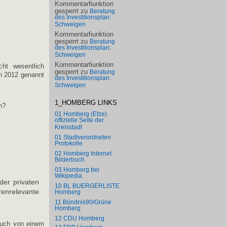
Kommentarfiunktion
gesperrt
zu
Beratung
des Investitionsplan:
Schweigen
Kommentarfiunktion
gesperrt
zu
Beratung
des Investitionsplan:
Schweigen
Kommentarfiunktion
ht wesentlich
gesperrt
zu
Beratung
n 2012 genannt
des Investitionsplan:
Schweigen
1_HOMBERG LINKS
n?
01 Homberg (Efze)
offizielle Seite der
Kreisstadt
01 Stadtverordneten
Protokolle
02 Homberg Internet
Bilderbuch
03 Homberg bei
Wikipedia
der privaten
10 BL BUERGERLISTE
enrelevante
Homberg
11 Bündnis90/Grüne
Homberg
12 CDU Homberg
 auch von einem