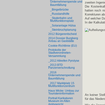
Unternehmerspende und
zweiten Ingeni
Baumfällung
Die Kostenkal
_Bingelbrücke
hatten noch ni
_Russlandhilfe
Korrekturen ab
_Skaterbahn und
Auf welcher Da
Multifunktionsplatz
In der Kalkulat
_Solaranlage Hülsa
_Steinbruchplanung
2012 Bürgerentscheid
2014 Dossier Burgberg
Anbau an Gaststätte
Cookie-Richtlinie (EU)
Protokolle der
Stadtverordneten-
Versammlung
_2012 Altreifen Pyrolyse
_2013 BTD
Panzerverschrottung
_2016
Unternehmerspende und
Baumfällung
_2017 Marktplatz 15
Multifunktionzentrum
Haus Wicke: Umbau zur
Touristeninformation
An keiner Stel
Portrait Karikaturen
für das Nieder
Museum im Alten
Amtsgericht