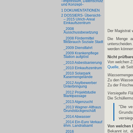
–Impressum, Datenschutz
und Konzept–
1 DOKUMENTATIONEN
2 DOSSIERS- Übersicht-
– 2015 Ulrich-Areal
Einkaufszentrum
_2008
Der Magistrat 
Ausschussbesetzung
_2008 Fördermittel
Die Menge an
Mißbrauch Soziale Stadt
unterscheiden
_2009 Dienstfahrt
werden können
_2009 Krankenpflege
Station aufglöst
Nicht prüfba
Von welchen Z
_2010 Asbestsanierung
Quelle
, ab Sei
_2010 Einkaufszentrum
_2010 Solarpark
Wassermenge
Kasernengelände
Zu den Wasser
_2012 Asylbewerber
Zu der Frisch
Unterbringung
_2012 Projektstudie
Versiegelte Fl
Marktpassage
Die Schüllerma
_2013 Algenzucht
"Die ve
_2013 Wagner-Althaus
Grundstückgeschäft
Grunds
_2014 Abwasser
versieg
_2014 Ein-Euro Verkauf
ehm. Landratsamt
Von welchen I
Bekannt ist, d
_2016