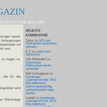
GAZIN
HOMBERGER HINGUCKER MAGAZIN
NEUESTE
KOMMENTARE
bezogen wurde.
Sirius
zu
g herangezogen
SPD und
FWG wollen zusammen
rbebetriebe mit
arbeiten
hr sein.
E.Z
zu
Leider kein
Aprilscherz
Udo Mittendorf
zu
zu tragen ist,
Historischer
Rathaussaal wurde
vernichtet
Delf Schnappauf
zu
 die für die
Homberger
Lügengeschichte: 2023
Kita Katterbach
sanierungsbedürftig,
ngeleitet wird
schnellstmöglich tätig
werden
Isabell
zu
Homberger
er Kläranlage
Lügengeschichte: 2023
Kita Katterbach