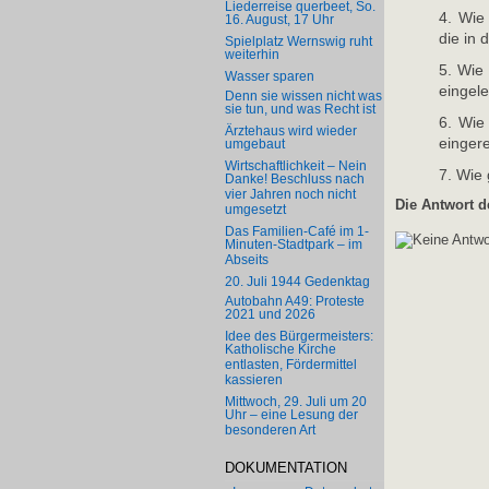
Liederreise querbeet, So.
4. Wie
16. August, 17 Uhr
die in
Spielplatz Wernswig ruht
weiterhin
5. Wie
Wasser sparen
eingele
Denn sie wissen nicht was
sie tun, und was Recht ist
6. Wie
Ärztehaus wird wieder
eingere
umgebaut
Wirtschaftlichkeit – Nein
7. Wie 
Danke! Beschluss nach
vier Jahren noch nicht
Die Antwort d
umgesetzt
Das Familien-Café im 1-
Minuten-Stadtpark – im
Abseits
20. Juli 1944 Gedenktag
Autobahn A49: Proteste
2021 und 2026
Idee des Bürgermeisters:
Katholische Kirche
entlasten, Fördermittel
kassieren
Mittwoch, 29. Juli um 20
Uhr – eine Lesung der
besonderen Art
DOKUMENTATION