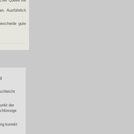
cher Quelle sie
n. Ausführlich
bescheide gute
g
chleicht
unkt der
chlüssige
ng korrekt