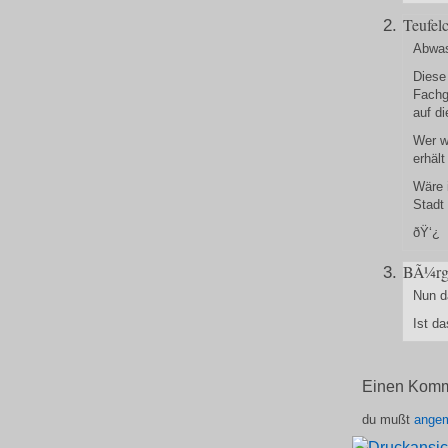
Teufel
Abwas
Diese
Fachgu
auf di
Wer w
erhält
Wäre 
Stadt
ðŸ‘¿
BÃ¼rg
Nun d
Ist da
Einen Komm
du mußt
angem