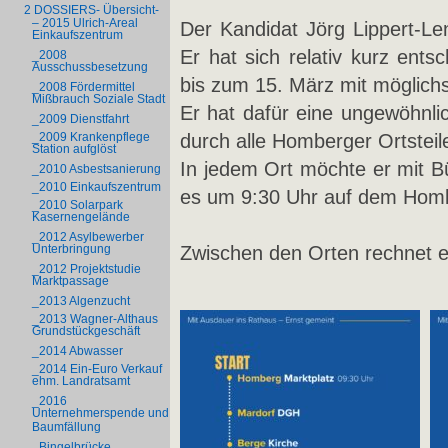
2 DOSSIERS- Übersicht-
– 2015 Ulrich-Areal
Der Kandidat Jörg Lippert-Le
Einkaufszentrum
Er hat sich relativ kurz ent
_2008
Ausschussbesetzung
bis zum 15. März mit möglich
_2008 Fördermittel
Mißbrauch Soziale Stadt
Er hat dafür eine ungewöhnli
_2009 Dienstfahrt
durch alle Homberger Ortsteil
_2009 Krankenpflege
Station aufglöst
In jedem Ort möchte er mit 
_2010 Asbestsanierung
_2010 Einkaufszentrum
es um 9:30 Uhr auf dem Homb
_2010 Solarpark
Kasernengelände
_2012 Asylbewerber
Zwischen den Orten rechnet er
Unterbringung
_2012 Projektstudie
Marktpassage
_2013 Algenzucht
_2013 Wagner-Althaus
Grundstückgeschäft
_2014 Abwasser
_2014 Ein-Euro Verkauf
ehm. Landratsamt
_2016
Unternehmerspende und
Baumfällung
_Bingelbrücke