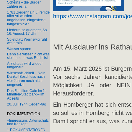
Scheins – die Bürger
zahlen es ja
1781 Ziegenhain: „Fremde
https://www.instagram.com/joe
aller Art wurden
angehalten, eingesteckt,
fortgeschickt.“
Liederreise querbeet, So.
16. August, 17 Uhr
Spielplatz Wernswig ruht
weiterhin
Mit Ausdauer ins Ratha
Wasser sparen
Denn sie wissen nicht was
sie tun, und was Recht ist
Ärztehaus wird wieder
umgebaut
Am 15. März 2026 ist Bürgerm
Wirtschaftlichkeit – Nein
Vor sechs Jahren kandidierte
Danke! Beschluss nach
vier Jahren noch nicht
Möglichkeit JA oder NEIN
umgesetzt
Das Familien-Café im 1-
Herausforderer.
Minuten-Stadtpark – im
Abseits
Ein Homberger hat sich entsc
20. Juli 1944 Gedenktag
so soll es in Homberg nicht w
DOKUMENTATION
Damit spricht er aus, was z
–Impressum, Datenschutz
und Konzept–
1 DOKUMENTATIONEN