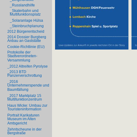
_Russlandhilfe
_Skaterbahn und
Multifunktionsplatz
_Solaranlage Hülsa
_Steinbruchplanung
2012 Bürgerentscheid
2014 Dossier Burgberg
Anbau an Gaststätte
Cookie-Richtlinie (EU)
Protokolle der
Stadtverordneten-
Versammlung
_2012 Altreifen Pyrolyse
_2013 BTD
Panzerverschrottung
_2016
Unternehmerspende und
Baumfällung
_2017 Marktplatz 15
Multifunktionzentrum
Haus Wicke: Umbau zur
Touristeninformation
Portrait Karikaturen
Museum im Alten
Amtsgericht
Zehntscheune in der
Bergstraße