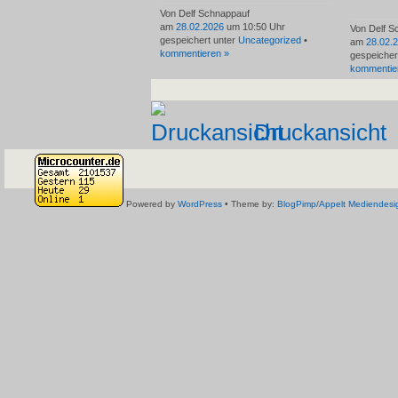
Von Delf Schnappauf
am
28.02.2026
um 10:50 Uhr
Von Delf S
gespeichert unter
Uncategorized
•
am
28.02.
kommentieren »
gespeicher
kommentie
Druckansicht
Powered by
WordPress
• Theme by:
BlogPimp
/
Appelt Mediendesi