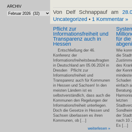
ARCHIV
Von Delf Schnappauf am
28.
Archiv
Uncategorized
•
1 Kommentar »
Pflicht zur
Syste
Informationsfreiheit und
Millio
Transparenz auch in
für die
Hessen
abgeni
Entschließung der 46.
Wie konn
Konferenz der
die Stadt
Informationsfreiheitsbeauftragten
Zustimmu
in Deutschland am 05.06.2024 in
des Kran
Dresden Pflicht zur
der Kenn
Informationsfreiheit und
mindeste
Transparenz auch für Kommunen
Schaden f
in Hessen und Sachsen! In den
einfach 
meisten Ländern ist es
Beratung
selbstverständlich, dass auch die
Harmonis
Kommunen den Regelungen der
letzten
Informationsfreiheit unterliegen.
Stadtver
Doch die Gesetze in Hessen und
Sondheim
Sachsen überlassen es ihren
der Stad
Kommunen, ob […]
nach 10 
Es […]
weiterlesen »