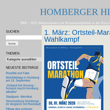
HOMBERGER H
2008 – 2021 Informationen zur Kommunalpolitik in der
1. März: Ortsteil-Ma
SUCHEN
Wahlkampf
THEMEN
Themen
NEUESTE BEITRÄGE
Realität und Fake
Mobilitätstag in Homberg
am 19. September
„Hotspot hat Vorrang –
Hotspot macht Homberg
attraktiv“
Stadtpark- Weinfest
Verschuldung Hombergs
im Vergleich mit Riedstadt
Pflege des schönen