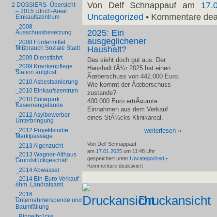
Von Delf Schnappauf am
17.
2 DOSSIERS- Übersicht-
– 2015 Ulrich-Areal
Uncategorized
•
Kommentare deak
Einkaufszentrum
_2008
2025: Ein
Ausschussbesetzung
ausgeglichener
_2008 Fördermittel
Haushalt?
Mißbrauch Soziale Stadt
_2009 Dienstfahrt
Das sieht doch gut aus. Der
_2009 Krankenpflege
Haushalt fÃ¼r 2025 hat einen
Station aufglöst
Ãœberschuss von 442.000 Euro.
_2010 Asbestsanierung
Wie kommt der Ãœberschuss
_2010 Einkaufszentrum
zustande?
_2010 Solarpark
400.000 Euro ertrÃ¤umte
Kasernengelände
Einnahmen aus dem Verkauf
_2012 Asylbewerber
eines StÃ¼cks Klinikareal.
Unterbringung
_2012 Projektstudie
weiterlesen »
Marktpassage
Von Delf Schnappauf
_2013 Algenzucht
am
17.01.2025
um 11:48 Uhr
_2013 Wagner-Althaus
gespeichert unter
Uncategorized
•
Grundstückgeschäft
für
Kommentare deaktiviert
_2014 Abwasser
2025:
_2014 Ein-Euro Verkauf
Ein
ehm. Landratsamt
ausgeglichener
_2016
Haushalt?
Druckansicht
Unternehmerspende und
Baumfällung
_Bingelbrücke