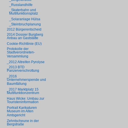
_Russlandhilfe
_Skaterbahn und
Multifunktionsplatz
_Solaranlage Hülsa
_Steinbruchplanung
2012 Bürgerentscheid
2014 Dossier Burgberg
Anbau an Gaststätte
Cookie-Richtlinie (EU)
Protokolle der
Stadtverordneten-
Versammlung
_2012 Altreifen Pyrolyse
_2013 BTD
Panzerverschrottung
_2016
Unternehmerspende und
Baumfällung
_2017 Marktplatz 15
Multifunktionzentrum
Haus Wicke: Umbau zur
Touristeninformation
Portrait Karikaturen
Museum im Alten
Amtsgericht
Zehntscheune in der
Bergstraße