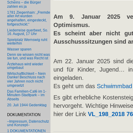
Scheins – die Bürger
zahlen es ja
1781 Ziegenhain: „Fremde
Am 9. Januar 2025 verb
aller Art wurden
angehalten, eingesteckt,
Optimismus.
fortgeschickt.“
Liederreise querbeet, So.
Es scheint aber nicht gu
16. August, 17 Uhr
Spielplatz Wernswig ruht
Ausschusssitzungen sind an
weiterhin
Wasser sparen
Denn sie wissen nicht was
sie tun, und was Recht ist
Am 22. Januar 2025 sind die
Ärztehaus wird wieder
umgebaut
und für Kinder, Jugend… i
Wirtschaftlichkeit – Nein
eingeladen.
Danke! Beschluss nach
vier Jahren noch nicht
Es geht um das
Schwimmba
umgesetzt
Das Familien-Café im 1-
Minuten-Stadtpark – im
Es gibt erhebliche Kostenste
Abseits
hervorgeht. Wichtige Hinweise 
20. Juli 1944 Gedenktag
hier der Link
VL_198_2018 76
DOKUMENTATION
–Impressum, Datenschutz
und Konzept–
1 DOKUMENTATIONEN