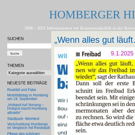
HOMBERGER H
2008 – 2021 Informationen zur Kommunalpolitik in der
„Wenn alles gut läuft
SUCHEN
THEMEN
Themen
NEUESTE BEITRÄGE
Realität und Fake
Mobilitätstag in Homberg
am 19. September
„Hotspot hat Vorrang –
Hotspot macht Homberg
attraktiv“
Stadtpark- Weinfest
Verschuldung Hombergs
im Vergleich mit Riedstadt
Pflege des schönen