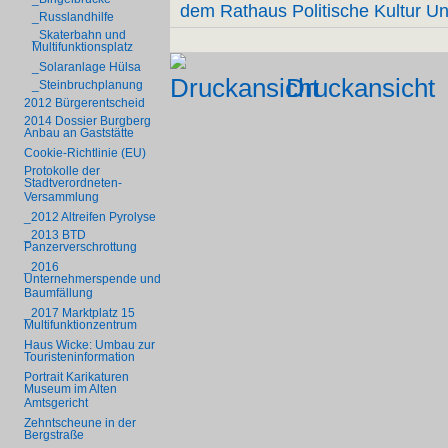
dem Rathaus
Politische Kultur
Un
_Russlandhilfe
_Skaterbahn und
Multifunktionsplatz
_Solaranlage Hülsa
Druckansicht
_Steinbruchplanung
2012 Bürgerentscheid
2014 Dossier Burgberg
Anbau an Gaststätte
Cookie-Richtlinie (EU)
Protokolle der
Stadtverordneten-
Versammlung
_2012 Altreifen Pyrolyse
_2013 BTD
Panzerverschrottung
_2016
Unternehmerspende und
Baumfällung
_2017 Marktplatz 15
Multifunktionzentrum
Haus Wicke: Umbau zur
Touristeninformation
Portrait Karikaturen
Museum im Alten
Amtsgericht
Zehntscheune in der
Bergstraße