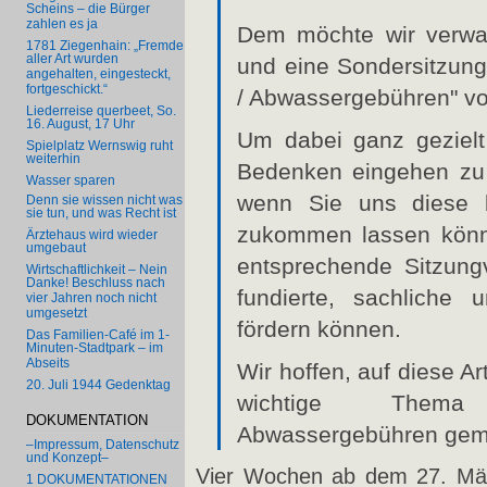
Scheins – die Bürger
zahlen es ja
Dem möchte wir verwal
1781 Ziegenhain: „Fremde
aller Art wurden
und eine Sondersitzun
angehalten, eingesteckt,
fortgeschickt.“
/ Abwassergebühren" vo
Liederreise querbeet, So.
16. August, 17 Uhr
Um dabei ganz gezielt
Spielplatz Wernswig ruht
weiterhin
Bedenken eingehen zu 
Wasser sparen
wenn Sie uns diese 
Denn sie wissen nicht was
sie tun, und was Recht ist
zukommen lassen könnt
Ärztehaus wird wieder
umgebaut
entsprechende Sitzungv
Wirtschaftlichkeit – Nein
Danke! Beschluss nach
fundierte, sachliche u
vier Jahren noch nicht
umgesetzt
fördern können.
Das Familien-Café im 1-
Minuten-Stadtpark – im
Abseits
Wir hoffen, auf diese A
20. Juli 1944 Gedenktag
wichtige Thema 
DOKUMENTATION
Abwassergebühren geme
–Impressum, Datenschutz
und Konzept–
Vier Wochen ab dem 27. März
1 DOKUMENTATIONEN