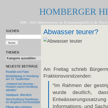
HOMBERGER H
2008 – 2021 Informationen zur Kommunalpolitik in der
Abwasser teurer?
SUCHEN
THEMEN
Themen
NEUESTE BEITRÄGE
Am Freitag schrieb Bürgerm
Realität und Fake
Fraktionsvorsitzenden:
Mobilitätstag in Homberg
am 19. September
„Hotspot hat Vorrang –
"Im Rahmen der gestri
Hotspot macht Homberg
attraktiv“
wurde deutlich, d
Stadtpark- Weinfest
Entwässerungssatzun
Verschuldung Hombergs
im Vergleich mit Riedstadt
Informations- und Sacha
Pflege des schönen