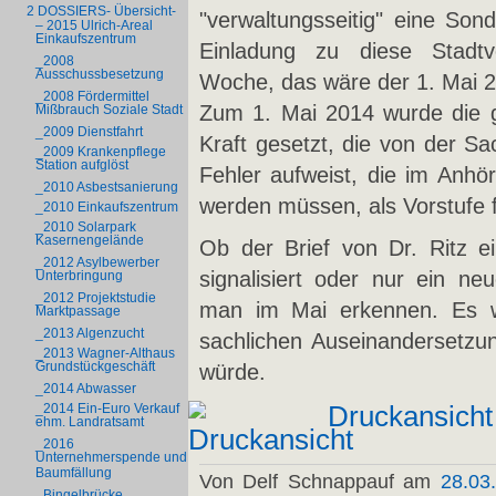
2 DOSSIERS- Übersicht-
"verwaltungsseitig" eine Sond
– 2015 Ulrich-Areal
Einkaufszentrum
Einladung zu diese Stadtv
_2008
Ausschussbesetzung
Woche, das wäre der 1. Mai 
_2008 Fördermittel
Zum 1. Mai 2014 wurde die 
Mißbrauch Soziale Stadt
_2009 Dienstfahrt
Kraft gesetzt, die von der S
_2009 Krankenpflege
Station aufglöst
Fehler aufweist, die im Anhö
_2010 Asbestsanierung
werden müssen, als Vorstufe 
_2010 Einkaufszentrum
_2010 Solarpark
Kasernengelände
Ob der Brief von Dr. Ritz e
_2012 Asylbewerber
signalisiert oder nur ein ne
Unterbringung
_2012 Projektstudie
man im Mai erkennen. Es w
Marktpassage
_2013 Algenzucht
sachlichen Auseinandersetzun
_2013 Wagner-Althaus
Grundstückgeschäft
würde.
_2014 Abwasser
Druckansicht
_2014 Ein-Euro Verkauf
ehm. Landratsamt
_2016
Unternehmerspende und
Baumfällung
Von Delf Schnappauf am
28.03
_Bingelbrücke